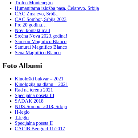
Trofeo Montenegro
Humanitarna izložba pasa, Čelarevo, Srbija
CAC Zmajevo, Srbija
CAC Sombor, Srbija 2023
Pre 20 godina…
Novi kontakt mail
Srećna Nova 2023.godina!
Samson Magnifico Blanco
Samurai Magnifico Blanco
Sena Magnifico Blanco
Foto Albumi
Kinološki bukvar – 2021
Kinologija na dlanu – 2021
Rad na terenu 2021
Specijalna poseta III
SADAK 2018
NDS-Sombor 2018, Srbija
H-leglo
T-leglo
Specijalna poseta II
CACIB Beograd 11/2017