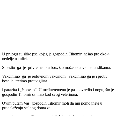
Previous
Next
U prilogu su slike psa kojeg je gospodin Tihomir našao pre oko 4
nedelje na ulici.
Smestio ga je privremeno u box, što možete da vidite na slikama.
Vakcinisao ga je redovnom vakcinom , vakcinisao ga je i protiv
besnila, tretirao protiv glista
i parazita i „čipovao“. U međuvremenu je pas povredio i nogu, što je
gospodin Tihomir sanirao kod svog veterinara.
Ovim putem Vas gospodin Tihomir moli da mu pomognete u
pronalaženju stalnog doma za