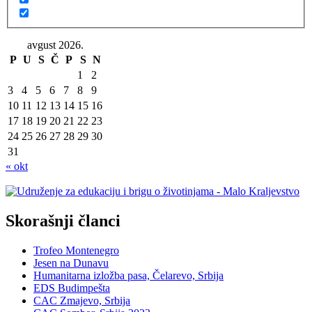
avgust 2026.
P
U
S
Č
P
S
N
1
2
3
4
5
6
7
8
9
10
11
12
13
14
15
16
17
18
19
20
21
22
23
24
25
26
27
28
29
30
31
« okt
Skorašnji članci
Trofeo Montenegro
Jesen na Dunavu
Humanitarna izložba pasa, Čelarevo, Srbija
EDS Budimpešta
CAC Zmajevo, Srbija