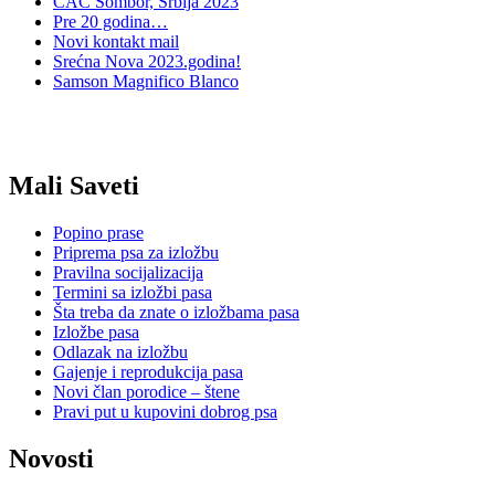
CAC Sombor, Srbija 2023
Pre 20 godina…
Novi kontakt mail
Srećna Nova 2023.godina!
Samson Magnifico Blanco
Mali Saveti
Popino prase
Priprema psa za izložbu
Pravilna socijalizacija
Termini sa izložbi pasa
Šta treba da znate o izložbama pasa
Izložbe pasa
Odlazak na izložbu
Gajenje i reprodukcija pasa
Novi član porodice – štene
Pravi put u kupovini dobrog psa
Novosti