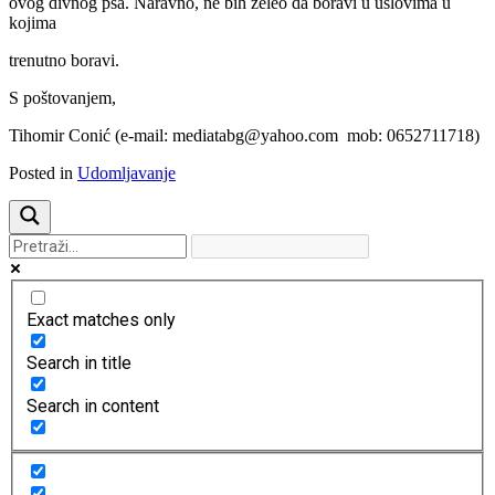
ovog divnog psa. Naravno, ne bih želeo da boravi u uslovima u
kojima
trenutno boravi.
S poštovanjem,
Tihomir Conić (e-mail: mediatabg@yahoo.com mob: 0652711718)
Posted in
Udomljavanje
Exact matches only
Search in title
Search in content