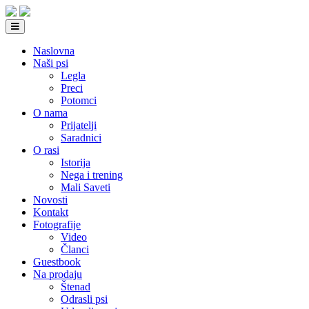
Naslovna
Naši psi
Legla
Preci
Potomci
O nama
Prijatelji
Saradnici
O rasi
Istorija
Nega i trening
Mali Saveti
Novosti
Kontakt
Fotografije
Video
Članci
Guestbook
Na prodaju
Štenad
Odrasli psi