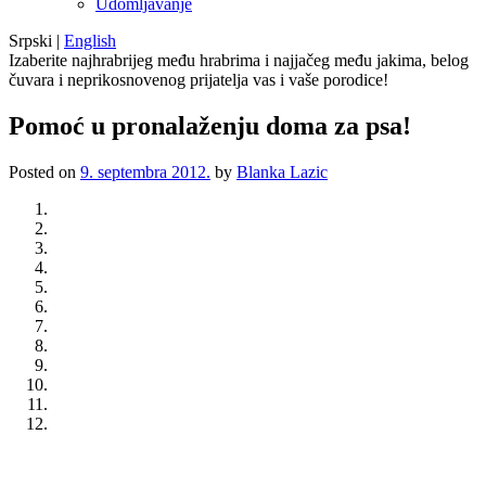
Udomljavanje
Srpski
|
English
Izaberite najhrabrijeg među hrabrima i najjačeg među jakima, belog
čuvara i neprikosnovenog prijatelja vas i vaše porodice!
Pomoć u pronalaženju doma za psa!
Posted on
9. septembra 2012.
by
Blanka Lazic