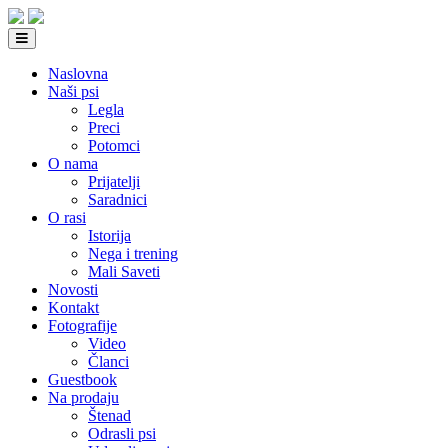
Naslovna
Naši psi
Legla
Preci
Potomci
O nama
Prijatelji
Saradnici
O rasi
Istorija
Nega i trening
Mali Saveti
Novosti
Kontakt
Fotografije
Video
Članci
Guestbook
Na prodaju
Štenad
Odrasli psi