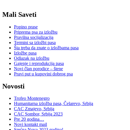
Mali Saveti
Popino prase
Priprema psa za izložbu
Pravilna socijalizacija
Termini sa izložbi pasa
Šta treba da znate o izložbama pasa
Izložbe pasa
Odlazak na izložbu
Gajenje i reprodukcija pasa
Novi član porodice – štene
Pravi put u kupovini dobrog psa
Novosti
Trofeo Montenegro
Humanitarna izložba pasa, Čelarevo, Srbija
CAC Zmajevo, Srbija
CAC Sombor, Srbija 2023
Pre 20 godina…
Novi kontakt mail
Srećna Nova 2023.godina!