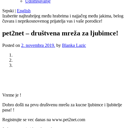
Udomljavanje
Srpski
|
English
Izaberite najhrabrijeg među hrabrima i najjačeg među jakima, belog
čuvara i neprikosnovenog prijatelja vas i vaše porodice!
pet2net – društvena mreža za ljubimce!
Posted on
2. novembra 2019.
by
Blanka Lazic
Previous
Next
Vreme je !
Dobro došli na prvu društvenu mrešu za kucne ljubimce i ljubitelje
pasa! !
Registrujte se vec danas na www.pet2net.com