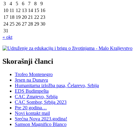
3
4
5
6
7
8
9
10
11
12
13
14
15
16
17
18
19
20
21
22
23
24
25
26
27
28
29
30
31
« okt
Skorašnji članci
Trofeo Montenegro
Jesen na Dunavu
Humanitarna izložba pasa, Čelarevo, Srbija
EDS Budimpešta
CAC Zmajevo, Srbija
CAC Sombor, Srbija 2023
Pre 20 godina…
Novi kontakt mail
Srećna Nova 2023.godina!
Samson Magnifico Blanco