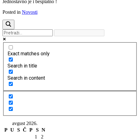
Jednostavno je i besplatno !
Posted in
Novosti
Exact matches only
Search in title
Search in content
avgust 2026.
P
U
S
Č
P
S
N
1
2