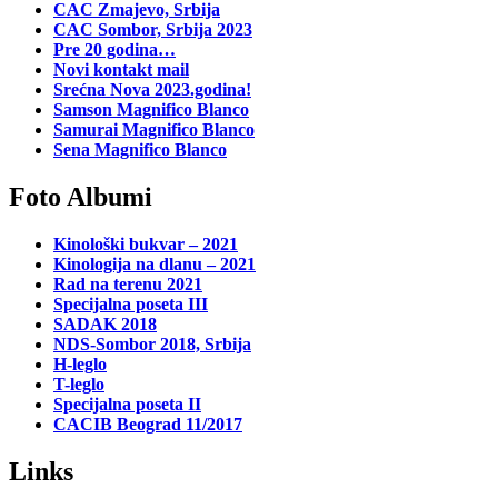
CAC Zmajevo, Srbija
CAC Sombor, Srbija 2023
Pre 20 godina…
Novi kontakt mail
Srećna Nova 2023.godina!
Samson Magnifico Blanco
Samurai Magnifico Blanco
Sena Magnifico Blanco
Foto Albumi
Kinološki bukvar – 2021
Kinologija na dlanu – 2021
Rad na terenu 2021
Specijalna poseta III
SADAK 2018
NDS-Sombor 2018, Srbija
H-leglo
T-leglo
Specijalna poseta II
CACIB Beograd 11/2017
Links