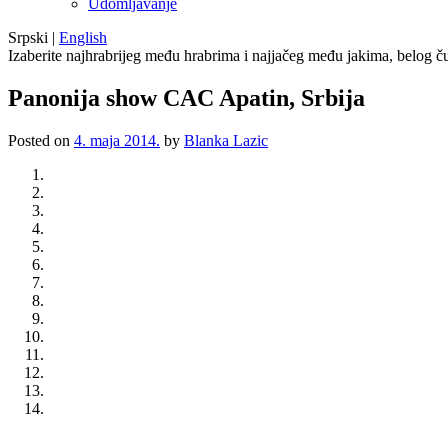
Udomljavanje
Srpski
|
English
Izaberite najhrabrijeg među hrabrima i najjačeg među jakima, belog ču
Panonija show CAC Apatin, Srbija
Posted on
4. maja 2014.
by
Blanka Lazic