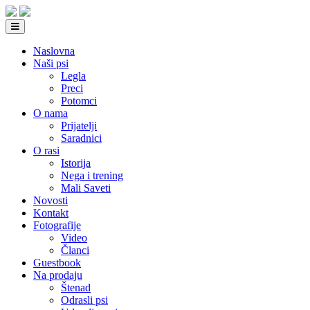
Naslovna
Naši psi
Legla
Preci
Potomci
O nama
Prijatelji
Saradnici
O rasi
Istorija
Nega i trening
Mali Saveti
Novosti
Kontakt
Fotografije
Video
Članci
Guestbook
Na prodaju
Štenad
Odrasli psi