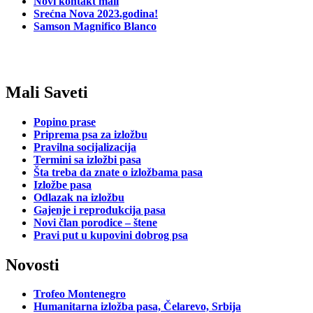
Novi kontakt mail
Srećna Nova 2023.godina!
Samson Magnifico Blanco
Mali Saveti
Popino prase
Priprema psa za izložbu
Pravilna socijalizacija
Termini sa izložbi pasa
Šta treba da znate o izložbama pasa
Izložbe pasa
Odlazak na izložbu
Gajenje i reprodukcija pasa
Novi član porodice – štene
Pravi put u kupovini dobrog psa
Novosti
Trofeo Montenegro
Humanitarna izložba pasa, Čelarevo, Srbija