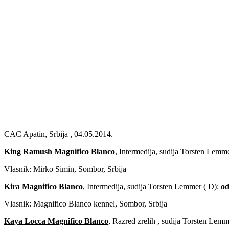
Previous
Next
CAC Apatin, Srbija , 04.05.2014.
King Ramush Magnifico Blanco
, Intermedija, sudija Torsten Lemm
Vlasnik: Mirko Simin, Sombor, Srbija
Kira Magnifico Blanco
, Intermedija, sudija Torsten Lemmer ( D):
od
Vlasnik: Magnifico Blanco kennel, Sombor, Srbija
Kaya Locca Magnifico Blanco
, Razred zrelih , sudija Torsten Lemm