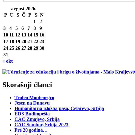
avgust 2026.
P
U
S
Č
P
S
N
1
2
3
4
5
6
7
8
9
10
11
12
13
14
15
16
17
18
19
20
21
22
23
24
25
26
27
28
29
30
31
« okt
Skorašnji članci
Trofeo Montenegro
Jesen na Dunavu
Humanitarna izložba pasa, Čelarevo, Srbija
EDS Budimpešta
CAC Zmajevo, Srbija
CAC Sombor, Srbija 2023
Pre 20 godina…