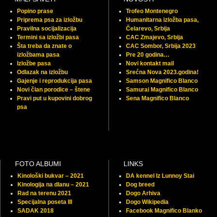
Popino prase
Trofeo Montenegro
Priprema psa za izložbu
Humanitarna izložba pasa,
Pravilna socijalizacija
Čelarevo, Srbija
Termini sa izložbi pasa
CAC Zmajevo, Srbija
Šta treba da znate o
CAC Sombor, Srbija 2023
izložbama pasa
Pre 20 godina…
Izložbe pasa
Novi kontakt mail
Odlazak na izložbu
Srećna Nova 2023.godina!
Gajenje i reprodukcija pasa
Samson Magnifico Blanco
Novi član porodice – štene
Samurai Magnifico Blanco
Pravi put u kupovini dobrog
Sena Magnifico Blanco
psa
FOTO ALBUMI
LINKS
Kinološki bukvar – 2021
DA kennel Iz Lunnoy Stai
Kinologija na dlanu – 2021
Dog breed
Rad na terenu 2021
Dogo Arhiva
Specijalna poseta III
Dogo Wikipedia
SADAK 2018
Facebook Magnifico Blanko