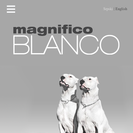
Srpski
|
English