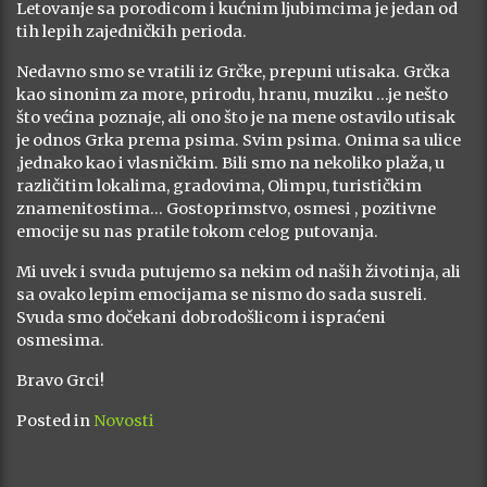
Letovanje sa porodicom i kućnim ljubimcima je jedan od
tih lepih zajedničkih perioda.
Nedavno smo se vratili iz Grčke, prepuni utisaka. Grčka
kao sinonim za more, prirodu, hranu, muziku …je nešto
što većina poznaje, ali ono što je na mene ostavilo utisak
je odnos Grka prema psima. Svim psima. Onima sa ulice
,jednako kao i vlasničkim. Bili smo na nekoliko plaža, u
različitim lokalima, gradovima, Olimpu, turističkim
znamenitostima… Gostoprimstvo, osmesi , pozitivne
emocije su nas pratile tokom celog putovanja.
Mi uvek i svuda putujemo sa nekim od naših životinja, ali
sa ovako lepim emocijama se nismo do sada susreli.
Svuda smo dočekani dobrodošlicom i ispraćeni
osmesima.
Bravo Grci!
Posted in
Novosti