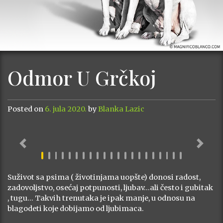
Odmor U Grčkoj
Posted on
6. jula 2020.
by
Blanka Lazic
Previous
Next
Suživot sa psima ( životinjama uopšte) donosi radost,
zadovoljstvo, osećaj potpunosti, ljubav…ali često i gubitak
, tugu… Takvih trenutaka je ipak manje, u odnosu na
blagodeti koje dobijamo od ljubimaca.