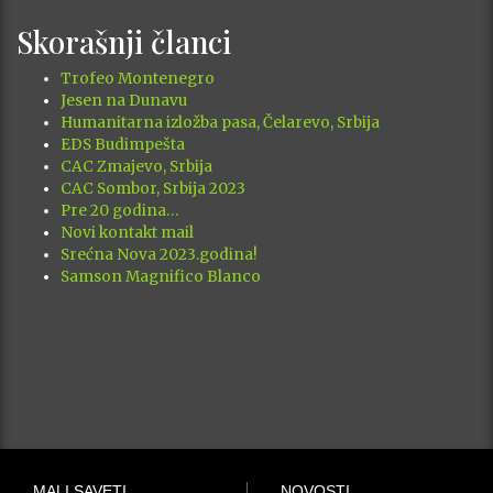
Skorašnji članci
Trofeo Montenegro
Jesen na Dunavu
Humanitarna izložba pasa, Čelarevo, Srbija
EDS Budimpešta
CAC Zmajevo, Srbija
CAC Sombor, Srbija 2023
Pre 20 godina…
Novi kontakt mail
Srećna Nova 2023.godina!
Samson Magnifico Blanco
MALI SAVETI
NOVOSTI