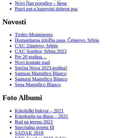
Novi član porodice – štene
Pravi put u kupovini dobrog psa
Novosti
Trofeo Montenegro
Humanitarna izložba pasa, Čelarevo, Srbija
CAC Zmajevo, Srbija
CAC Sombor, Srbija 2023
Pre 20 godina…
Novi kontakt mail
Srećna Nova 2023.godina!
Samson Magnifico Blanco
Samurai Magnifico Blanco
Sena Magnifico Blanco
Foto Albumi
Kinološki bukvar – 2021
Kinologija na dlanu – 2021
Rad na terenu 2021
Specijalna poseta III
SADAK 2018