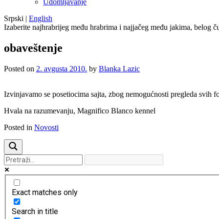
Udomljavanje
Srpski
|
English
Izaberite najhrabrijeg među hrabrima i najjačeg među jakima, belog ču
obaveštenje
Posted on
2. avgusta 2010.
by
Blanka Lazic
Izvinjavamo se posetiocima sajta, zbog nemogućnosti pregleda svih fo
Hvala na razumevanju, Magnifico Blanco kennel
Posted in
Novosti
Exact matches only
Search in title