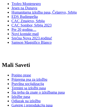
Trofeo Montenegro
Jesen na Dunavu
Humanitarna izložba pasa, Čelarevo, Srbija
EDS Budimpešta
CAC Zmajevo, Srbija
CAC Sombor, Srbija 2023
Pre 20 godina…
Novi kontakt mail
Srećna Nova 2023.godina!
Samson Magnifico Blanco
Mali Saveti
Popino prase
Priprema psa za izložbu
Pravilna socijalizacija
Termini sa izložbi pasa
Šta treba da znate o izložbama pasa
Izložbe pasa
Odlazak na izložbu
Gajenje i reprodukcija pasa