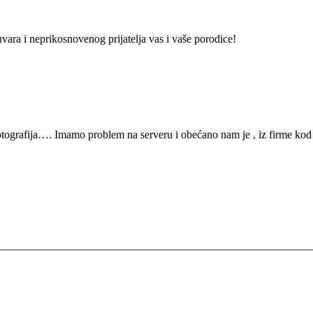
vara i neprikosnovenog prijatelja vas i vaše porodice!
tografija…. Imamo problem na serveru i obećano nam je , iz firme kod 