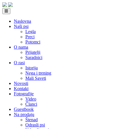
Naslovna
Naši psi
Legla
Preci
Potomci
O nama
Prijatelji
Saradnici
O rasi
Istorija
Nega i trening
Mali Saveti
Novosti
Kontakt
Fotografije
Video
Članci
Guestbook
Na prodaju
Štenad
Odrasli psi