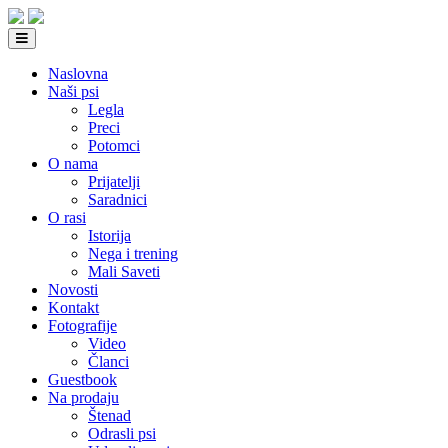
Naslovna
Naši psi
Legla
Preci
Potomci
O nama
Prijatelji
Saradnici
O rasi
Istorija
Nega i trening
Mali Saveti
Novosti
Kontakt
Fotografije
Video
Članci
Guestbook
Na prodaju
Štenad
Odrasli psi