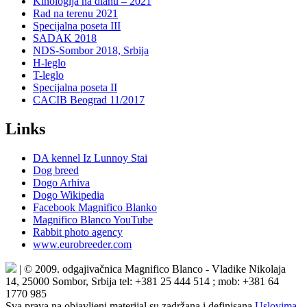
Kinologija na dlanu – 2021
Rad na terenu 2021
Specijalna poseta III
SADAK 2018
NDS-Sombor 2018, Srbija
H-leglo
T-leglo
Specijalna poseta II
CACIB Beograd 11/2017
Links
DA kennel Iz Lunnoy Stai
Dog breed
Dogo Arhiva
Dogo Wikipedia
Facebook Magnifico Blanko
Magnifico Blanco YouTube
Rabbit photo agency
www.eurobreeder.com
| © 2009. odgajivačnica Magnifico Blanco - Vladike Nikolaja
14, 25000 Sombor, Srbija tel: +381 25 444 514 ; mob: +381 64
1770 985
Sva prava na objavljeni materijal su zadržana i definisana
Uslovima