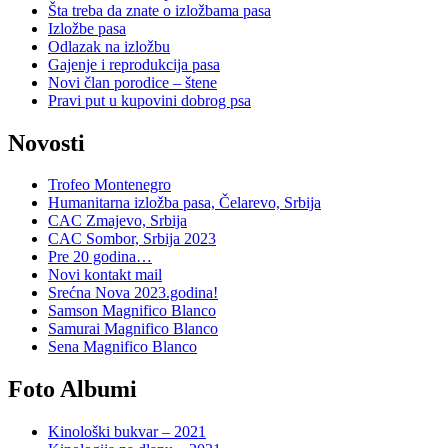
Šta treba da znate o izložbama pasa
Izložbe pasa
Odlazak na izložbu
Gajenje i reprodukcija pasa
Novi član porodice – štene
Pravi put u kupovini dobrog psa
Novosti
Trofeo Montenegro
Humanitarna izložba pasa, Čelarevo, Srbija
CAC Zmajevo, Srbija
CAC Sombor, Srbija 2023
Pre 20 godina…
Novi kontakt mail
Srećna Nova 2023.godina!
Samson Magnifico Blanco
Samurai Magnifico Blanco
Sena Magnifico Blanco
Foto Albumi
Kinološki bukvar – 2021