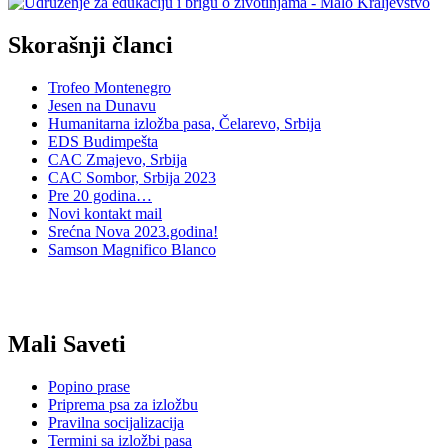
Skorašnji članci
Trofeo Montenegro
Jesen na Dunavu
Humanitarna izložba pasa, Čelarevo, Srbija
EDS Budimpešta
CAC Zmajevo, Srbija
CAC Sombor, Srbija 2023
Pre 20 godina…
Novi kontakt mail
Srećna Nova 2023.godina!
Samson Magnifico Blanco
Mali Saveti
Popino prase
Priprema psa za izložbu
Pravilna socijalizacija
Termini sa izložbi pasa