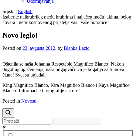
Udomljavanje
Srpski
|
English
Izaberite najhrabrijeg među hrabrima i najjačeg među jakima, belog
čuvara i neprikosnovenog prijatelja vas i vaše porodice!
Novo leglo!
Posted on
23. avgusta 2012.
by
Blanka Lazic
Oštenila se naša Johanna Respetable Magnifico Blanco! Nakon
dugotrajnog štenjenja, naša odgajivačnica je bogatija za tri nova
člana! Svet su ugledali
King Magnifico Blanco, Kira Magnifico Blanco i Kaya Magnifico
Blanco! Informacije i fotografije uskoro!
Posted in
Novosti