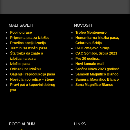
MALI SAVETI
NOVOSTI
Popino prase
Trofeo Montenegro
Priprema psa za izložbu
Humanitarna izložba pasa,
Pravilna socijalizacija
Čelarevo, Srbija
Termini sa izložbi pasa
CAC Zmajevo, Srbija
Šta treba da znate o
CAC Sombor, Srbija 2023
izložbama pasa
Pre 20 godina…
Izložbe pasa
Novi kontakt mail
Odlazak na izložbu
Srećna Nova 2023.godina!
Gajenje i reprodukcija pasa
Samson Magnifico Blanco
Novi član porodice – štene
Samurai Magnifico Blanco
Pravi put u kupovini dobrog
Sena Magnifico Blanco
psa
FOTO ALBUMI
LINKS