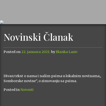
Novinski Članak
Posted on
22. januara 2021.
by
Blanka Lazic
Divan tekst o nama i našim psima u lokalnim novinama,,
Somborske novine“, o zimovanju sa psima.
Posted in
Novosti