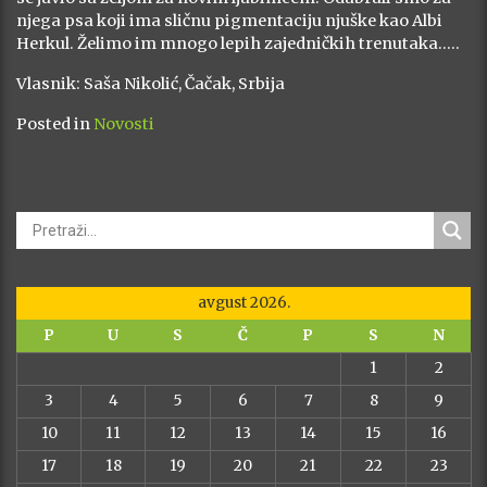
njega psa koji ima sličnu pigmentaciju njuške kao Albi
Herkul. Želimo im mnogo lepih zajedničkih trenutaka…..
Vlasnik: Saša Nikolić, Čačak, Srbija
Posted in
Novosti
avgust 2026.
P
U
S
Č
P
S
N
1
2
3
4
5
6
7
8
9
10
11
12
13
14
15
16
17
18
19
20
21
22
23