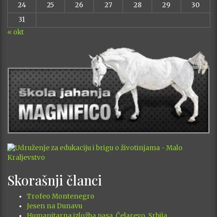
24
25
26
27
28
29
30
31
« okt
Skorašnji članci
Trofeo Montenegro
Jesen na Dunavu
Humanitarna izložba pasa, Čelarevo, Srbija