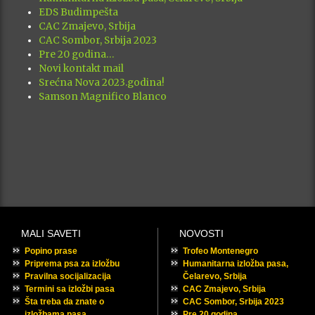
EDS Budimpešta
CAC Zmajevo, Srbija
CAC Sombor, Srbija 2023
Pre 20 godina…
Novi kontakt mail
Srećna Nova 2023.godina!
Samson Magnifico Blanco
MALI SAVETI
NOVOSTI
Popino prase
Trofeo Montenegro
Priprema psa za izložbu
Humanitarna izložba pasa,
Pravilna socijalizacija
Čelarevo, Srbija
Termini sa izložbi pasa
CAC Zmajevo, Srbija
Šta treba da znate o
CAC Sombor, Srbija 2023
izložbama pasa
Pre 20 godina…