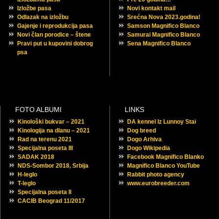
Izložbe pasa
Novi kontakt mail
Odlazak na izložbu
Srećna Nova 2023.godina!
Gajenje i reprodukcija pasa
Samson Magnifico Blanco
Novi član porodice – štene
Samurai Magnifico Blanco
Pravi put u kupovini dobrog
Sena Magnifico Blanco
psa
FOTO ALBUMI
LINKS
Kinološki bukvar – 2021
DA kennel Iz Lunnoy Stai
Kinologija na dlanu – 2021
Dog breed
Rad na terenu 2021
Dogo Arhiva
Specijalna poseta III
Dogo Wikipedia
SADAK 2018
Facebook Magnifico Blanko
NDS-Sombor 2018, Srbija
Magnifico Blanco YouTube
H-leglo
Rabbit photo agency
T-leglo
www.eurobreeder.com
Specijalna poseta II
CACIB Beograd 11/2017