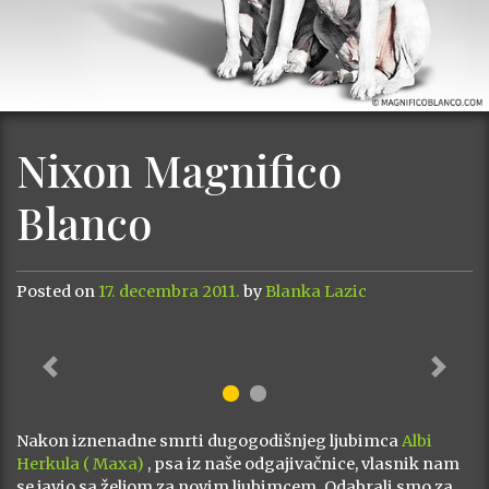
Nixon Magnifico
Blanco
Posted on
17. decembra 2011.
by
Blanka Lazic
Previous
Next
Nakon iznenadne smrti dugogodišnjeg ljubimca
Albi
Herkula ( Maxa)
, psa iz naše odgajivačnice, vlasnik nam
se javio sa željom za novim ljubimcem. Odabrali smo za