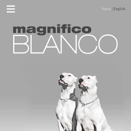
Srpski
|
English