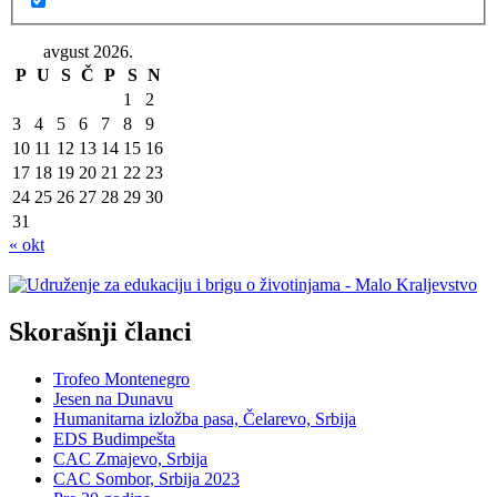
avgust 2026.
P
U
S
Č
P
S
N
1
2
3
4
5
6
7
8
9
10
11
12
13
14
15
16
17
18
19
20
21
22
23
24
25
26
27
28
29
30
31
« okt
Skorašnji članci
Trofeo Montenegro
Jesen na Dunavu
Humanitarna izložba pasa, Čelarevo, Srbija
EDS Budimpešta
CAC Zmajevo, Srbija
CAC Sombor, Srbija 2023