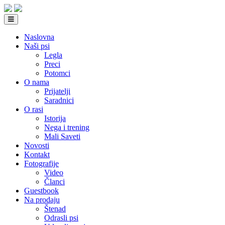
Naslovna
Naši psi
Legla
Preci
Potomci
O nama
Prijatelji
Saradnici
O rasi
Istorija
Nega i trening
Mali Saveti
Novosti
Kontakt
Fotografije
Video
Članci
Guestbook
Na prodaju
Štenad
Odrasli psi