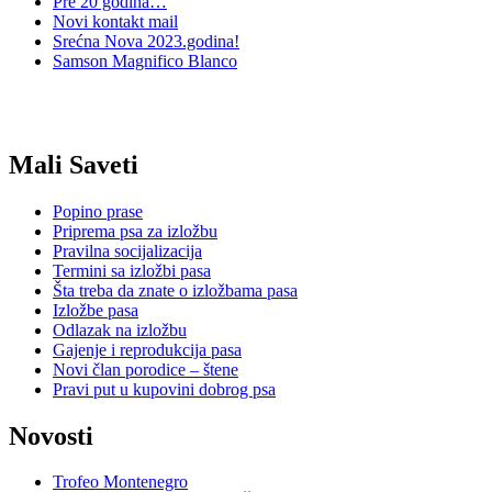
Pre 20 godina…
Novi kontakt mail
Srećna Nova 2023.godina!
Samson Magnifico Blanco
Mali Saveti
Popino prase
Priprema psa za izložbu
Pravilna socijalizacija
Termini sa izložbi pasa
Šta treba da znate o izložbama pasa
Izložbe pasa
Odlazak na izložbu
Gajenje i reprodukcija pasa
Novi član porodice – štene
Pravi put u kupovini dobrog psa
Novosti
Trofeo Montenegro