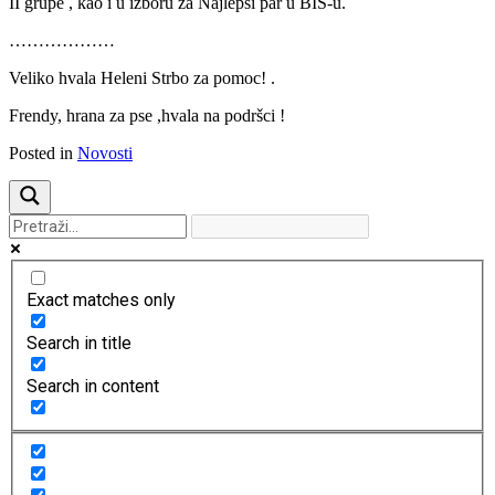
II grupe , kao i u izboru za Najlepši par u BIS-u.
………………
Veliko hvala Heleni Strbo za pomoc! .
Frendy, hrana za pse ,hvala na podršci !
Posted in
Novosti
Exact matches only
Search in title
Search in content