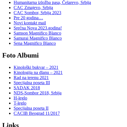
Humanitarna izložba pasa, Čelarevo, Srbija
CAC Zmajevo, Srbija
CAC Sombor, Srbija 2023
Pre 20 godina…
Novi kontakt mail
Srećna Nova 2023.godina!
Samson Magnifico Blanco
Samurai Magnifico Blanco
Sena Magnifico Blanco
Foto Albumi
Kinološki bukvar – 2021
Kinologija na dlanu – 2021
Rad na terenu 2021
Specijalna poseta III
SADAK 2018
NDS-Sombor 2018, Srbija
H-leglo
T-leglo
Specijalna poseta II
CACIB Beograd 11/2017
Links