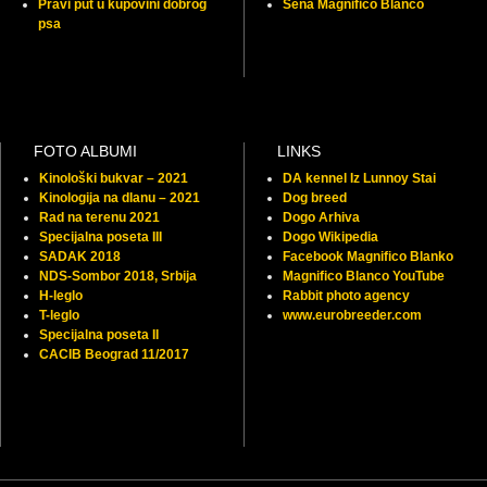
Pravi put u kupovini dobrog
Sena Magnifico Blanco
psa
FOTO ALBUMI
LINKS
Kinološki bukvar – 2021
DA kennel Iz Lunnoy Stai
Kinologija na dlanu – 2021
Dog breed
Rad na terenu 2021
Dogo Arhiva
Specijalna poseta III
Dogo Wikipedia
SADAK 2018
Facebook Magnifico Blanko
NDS-Sombor 2018, Srbija
Magnifico Blanco YouTube
H-leglo
Rabbit photo agency
T-leglo
www.eurobreeder.com
Specijalna poseta II
CACIB Beograd 11/2017