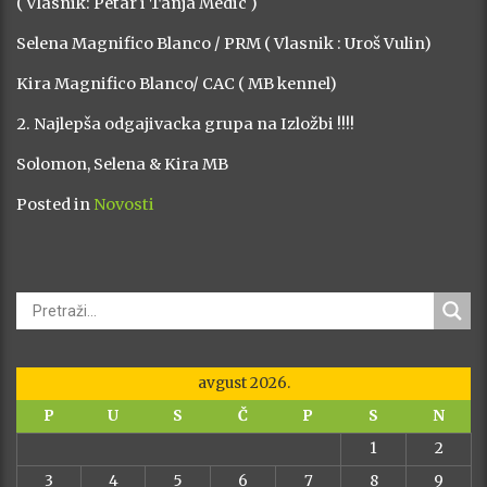
( Vlasnik: Petar i Tanja Medic )
Selena Magnifico Blanco / PRM ( Vlasnik : Uroš Vulin)
Kira Magnifico Blanco/ CAC ( MB kennel)
2. Najlepša odgajivacka grupa na Izložbi !!!!
Solomon, Selena & Kira MB
Posted in
Novosti
avgust 2026.
P
U
S
Č
P
S
N
1
2
3
4
5
6
7
8
9