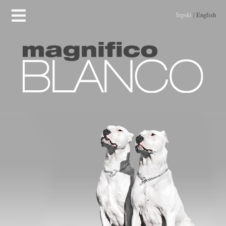
Srpski
|
English