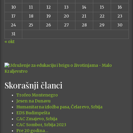
10
11
12
13
14
15
16
17
18
19
20
21
22
23
24
25
26
27
28
29
30
31
« okt
Skorašnji članci
Trofeo Montenegro
Jesen na Dunavu
Humanitarna izložba pasa, Čelarevo, Srbija
EDS Budimpešta
CAC Zmajevo, Srbija
CAC Sombor, Srbija 2023
Pre 20 godina…