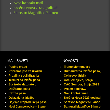
Novi kontakt mail
Srećna Nova 2023.godina!
Samson Magnifico Blanco
MALI SAVETI
NOVOSTI
Popino prase
Trofeo Montenegro
Priprema psa za izložbu
Humanitarna izložba pasa,
Pravilna socijalizacija
Čelarevo, Srbija
Termini sa izložbi pasa
CAC Zmajevo, Srbija
Šta treba da znate o
CAC Sombor, Srbija 2023
izložbama pasa
Pre 20 godina…
Izložbe pasa
Novi kontakt mail
Odlazak na izložbu
Srećna Nova 2023.godina!
Gajenje i reprodukcija pasa
Samson Magnifico Blanco
Novi član porodice – štene
Samurai Magnifico Blanco