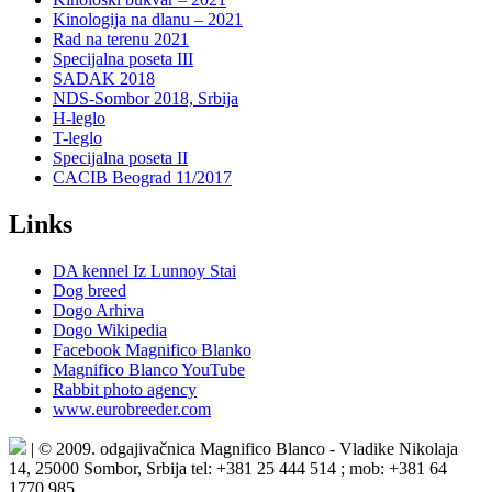
Kinologija na dlanu – 2021
Rad na terenu 2021
Specijalna poseta III
SADAK 2018
NDS-Sombor 2018, Srbija
H-leglo
T-leglo
Specijalna poseta II
CACIB Beograd 11/2017
Links
DA kennel Iz Lunnoy Stai
Dog breed
Dogo Arhiva
Dogo Wikipedia
Facebook Magnifico Blanko
Magnifico Blanco YouTube
Rabbit photo agency
www.eurobreeder.com
| © 2009. odgajivačnica Magnifico Blanco - Vladike Nikolaja
14, 25000 Sombor, Srbija tel: +381 25 444 514 ; mob: +381 64
1770 985