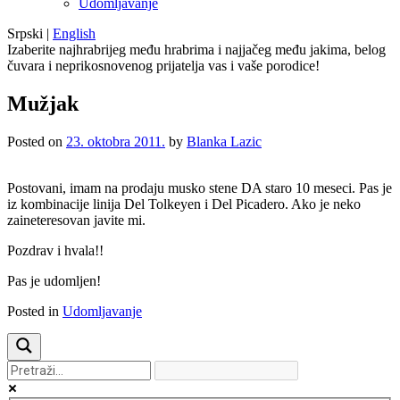
Udomljavanje
Srpski
|
English
Izaberite najhrabrijeg među hrabrima i najjačeg među jakima, belog
čuvara i neprikosnovenog prijatelja vas i vaše porodice!
Mužjak
Posted on
23. oktobra 2011.
by
Blanka Lazic
Postovani, imam na prodaju musko stene DA staro 10 meseci. Pas je
iz kombinacije linija Del Tolkeyen i Del Picadero. Ako je neko
zaineteresovan javite mi.
Pozdrav i hvala!!
Pas je udomljen!
Posted in
Udomljavanje