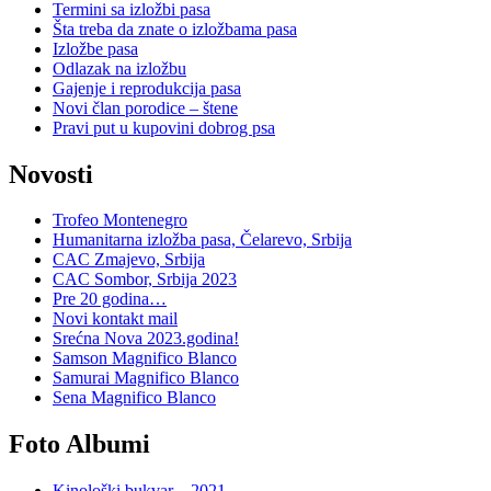
Termini sa izložbi pasa
Šta treba da znate o izložbama pasa
Izložbe pasa
Odlazak na izložbu
Gajenje i reprodukcija pasa
Novi član porodice – štene
Pravi put u kupovini dobrog psa
Novosti
Trofeo Montenegro
Humanitarna izložba pasa, Čelarevo, Srbija
CAC Zmajevo, Srbija
CAC Sombor, Srbija 2023
Pre 20 godina…
Novi kontakt mail
Srećna Nova 2023.godina!
Samson Magnifico Blanco
Samurai Magnifico Blanco
Sena Magnifico Blanco
Foto Albumi
Kinološki bukvar – 2021