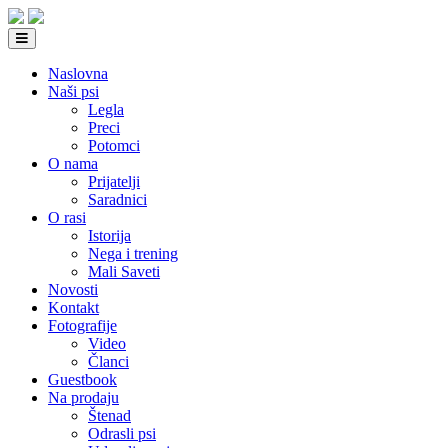
Naslovna
Naši psi
Legla
Preci
Potomci
O nama
Prijatelji
Saradnici
O rasi
Istorija
Nega i trening
Mali Saveti
Novosti
Kontakt
Fotografije
Video
Članci
Guestbook
Na prodaju
Štenad
Odrasli psi