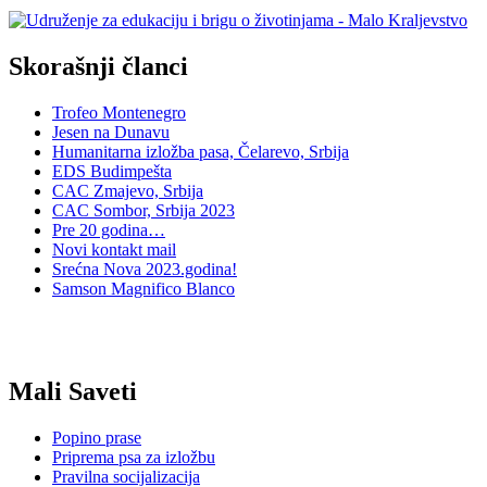
Skorašnji članci
Trofeo Montenegro
Jesen na Dunavu
Humanitarna izložba pasa, Čelarevo, Srbija
EDS Budimpešta
CAC Zmajevo, Srbija
CAC Sombor, Srbija 2023
Pre 20 godina…
Novi kontakt mail
Srećna Nova 2023.godina!
Samson Magnifico Blanco
Mali Saveti
Popino prase
Priprema psa za izložbu
Pravilna socijalizacija