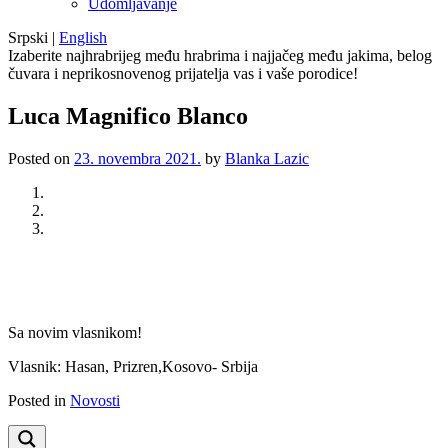
Udomljavanje
Srpski
|
English
Izaberite najhrabrijeg među hrabrima i najjačeg među jakima, belog
čuvara i neprikosnovenog prijatelja vas i vaše porodice!
Luca Magnifico Blanco
Posted on
23. novembra 2021.
by
Blanka Lazic
Previous
Next
Sa novim vlasnikom!
Vlasnik: Hasan, Prizren,Kosovo- Srbija
Posted in
Novosti