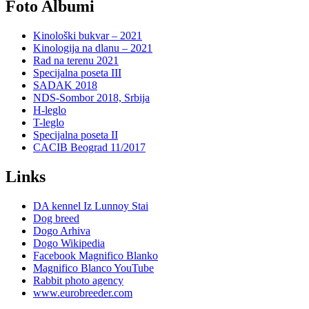
Foto Albumi
Kinološki bukvar – 2021
Kinologija na dlanu – 2021
Rad na terenu 2021
Specijalna poseta III
SADAK 2018
NDS-Sombor 2018, Srbija
H-leglo
T-leglo
Specijalna poseta II
CACIB Beograd 11/2017
Links
DA kennel Iz Lunnoy Stai
Dog breed
Dogo Arhiva
Dogo Wikipedia
Facebook Magnifico Blanko
Magnifico Blanco YouTube
Rabbit photo agency
www.eurobreeder.com