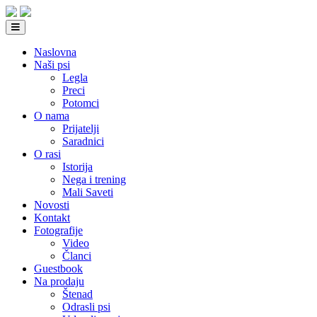
Naslovna
Naši psi
Legla
Preci
Potomci
O nama
Prijatelji
Saradnici
O rasi
Istorija
Nega i trening
Mali Saveti
Novosti
Kontakt
Fotografije
Video
Članci
Guestbook
Na prodaju
Štenad
Odrasli psi