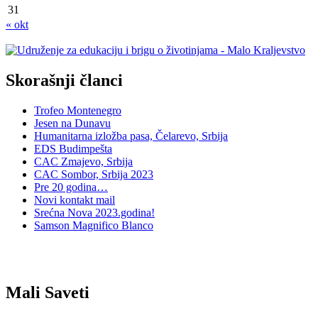
31
« okt
Skorašnji članci
Trofeo Montenegro
Jesen na Dunavu
Humanitarna izložba pasa, Čelarevo, Srbija
EDS Budimpešta
CAC Zmajevo, Srbija
CAC Sombor, Srbija 2023
Pre 20 godina…
Novi kontakt mail
Srećna Nova 2023.godina!
Samson Magnifico Blanco
Mali Saveti