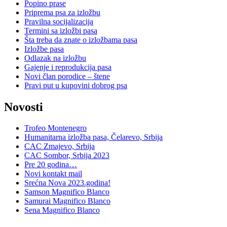
Popino prase
Priprema psa za izložbu
Pravilna socijalizacija
Termini sa izložbi pasa
Šta treba da znate o izložbama pasa
Izložbe pasa
Odlazak na izložbu
Gajenje i reprodukcija pasa
Novi član porodice – štene
Pravi put u kupovini dobrog psa
Novosti
Trofeo Montenegro
Humanitarna izložba pasa, Čelarevo, Srbija
CAC Zmajevo, Srbija
CAC Sombor, Srbija 2023
Pre 20 godina…
Novi kontakt mail
Srećna Nova 2023.godina!
Samson Magnifico Blanco
Samurai Magnifico Blanco
Sena Magnifico Blanco