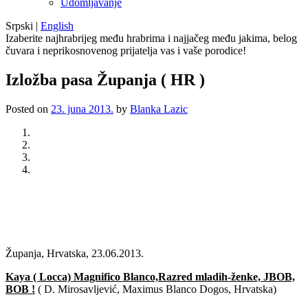
Udomljavanje
Srpski
|
English
Izaberite najhrabrijeg među hrabrima i najjačeg među jakima, belog
čuvara i neprikosnovenog prijatelja vas i vaše porodice!
Izložba pasa Županja ( HR )
Posted on
23. juna 2013.
by
Blanka Lazic
Previous
Next
Županja, Hrvatska, 23.06.2013.
Kaya ( Locca) Magnifico Blanco,Razred mladih-ženke, JBOB,
BOB !
( D. Mirosavljević, Maximus Blanco Dogos, Hrvatska)