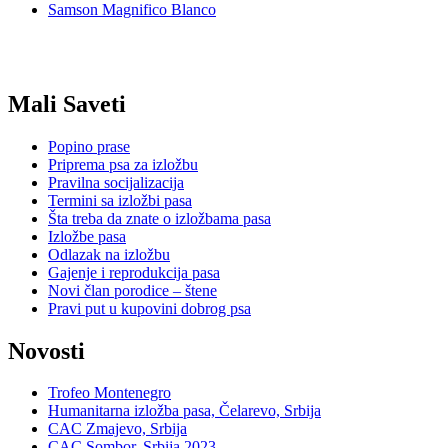
Samson Magnifico Blanco
Mali Saveti
Popino prase
Priprema psa za izložbu
Pravilna socijalizacija
Termini sa izložbi pasa
Šta treba da znate o izložbama pasa
Izložbe pasa
Odlazak na izložbu
Gajenje i reprodukcija pasa
Novi član porodice – štene
Pravi put u kupovini dobrog psa
Novosti
Trofeo Montenegro
Humanitarna izložba pasa, Čelarevo, Srbija
CAC Zmajevo, Srbija
CAC Sombor, Srbija 2023