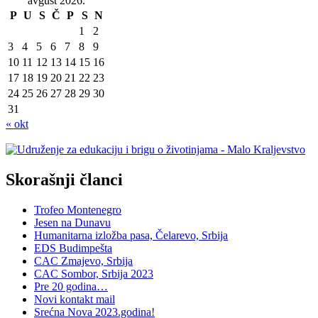
avgust 2026.
P
U
S
Č
P
S
N
1
2
3
4
5
6
7
8
9
10
11
12
13
14
15
16
17
18
19
20
21
22
23
24
25
26
27
28
29
30
31
« okt
Skorašnji članci
Trofeo Montenegro
Jesen na Dunavu
Humanitarna izložba pasa, Čelarevo, Srbija
EDS Budimpešta
CAC Zmajevo, Srbija
CAC Sombor, Srbija 2023
Pre 20 godina…
Novi kontakt mail
Srećna Nova 2023.godina!