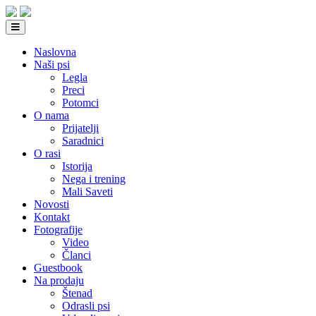
Naslovna
Naši psi
Legla
Preci
Potomci
O nama
Prijatelji
Saradnici
O rasi
Istorija
Nega i trening
Mali Saveti
Novosti
Kontakt
Fotografije
Video
Članci
Guestbook
Na prodaju
Štenad
Odrasli psi