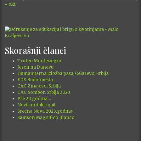
« okt
Skorašnji članci
Trofeo Montenegro
Jesen na Dunavu
Humanitarna izložba pasa, Čelarevo, Srbija
EDS Budimpešta
CAC Zmajevo, Srbija
CAC Sombor, Srbija 2023
Pre 20 godina…
Novi kontakt mail
Srećna Nova 2023.godina!
Samson Magnifico Blanco