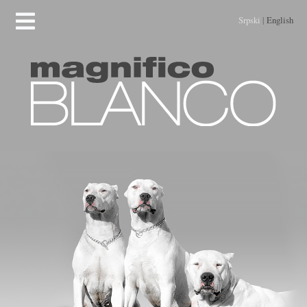
Srpski
|
English