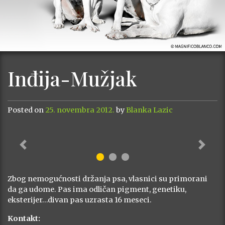
Inđija-Mužjak
Posted on
25. novembra 2012.
by
Blanka Lazic
Previous
Next
Zbog nemogućnosti držanja psa, vlasnici su primorani
da ga udome. Pas ima odličan pigment, genetiku,
eksterijer…divan pas uzrasta 16 meseci.
Kontakt: