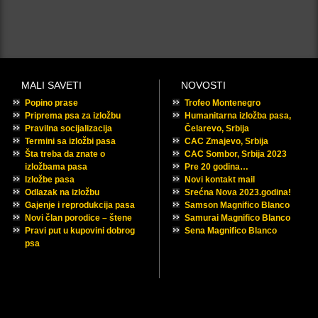
MALI SAVETI
NOVOSTI
Popino prase
Trofeo Montenegro
Priprema psa za izložbu
Humanitarna izložba pasa,
Pravilna socijalizacija
Čelarevo, Srbija
Termini sa izložbi pasa
CAC Zmajevo, Srbija
Šta treba da znate o
CAC Sombor, Srbija 2023
izložbama pasa
Pre 20 godina…
Izložbe pasa
Novi kontakt mail
Odlazak na izložbu
Srećna Nova 2023.godina!
Gajenje i reprodukcija pasa
Samson Magnifico Blanco
Novi član porodice – štene
Samurai Magnifico Blanco
Pravi put u kupovini dobrog
Sena Magnifico Blanco
psa