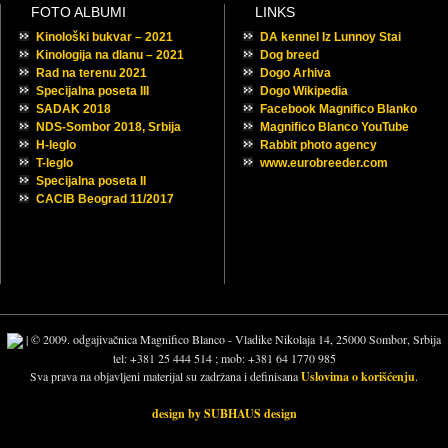
FOTO ALBUMI
LINKS
Kinološki bukvar – 2021
DA kennel Iz Lunnoy Stai
Kinologija na dlanu – 2021
Dog breed
Rad na terenu 2021
Dogo Arhiva
Specijalna poseta III
Dogo Wikipedia
SADAK 2018
Facebook Magnifico Blanko
NDS-Sombor 2018, Srbija
Magnifico Blanco YouTube
H-leglo
Rabbit photo agency
T-leglo
www.eurobreeder.com
Specijalna poseta II
CACIB Beograd 11/2017
| © 2009. odgajivačnica Magnifico Blanco - Vladike Nikolaja 14, 25000 Sombor, Srbija
tel: +381 25 444 514 ; mob: +381 64 1770 985
Sva prava na objavljeni materijal su zadržana i definisana
Uslovima o korišćenju
.
design by SUBHAUS design