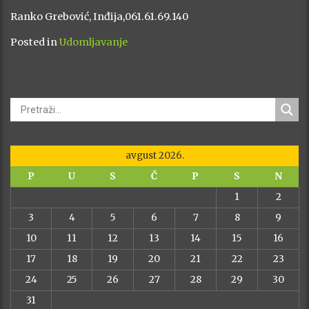
Ranko Grebović, Inđija,061.61.69.140
Posted in
Udomljavanje
avgust 2026.
P
U
S
Č
P
S
N
1
2
3
4
5
6
7
8
9
10
11
12
13
14
15
16
17
18
19
20
21
22
23
24
25
26
27
28
29
30
31