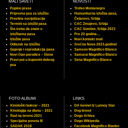
MALI SAVETI
NOVOSTI
Popino prase
Trofeo Montenegro
Priprema psa za izložbu
Humanitarna izložba pasa,
Pravilna socijalizacija
Čelarevo, Srbija
Termini sa izložbi pasa
CAC Zmajevo, Srbija
Šta treba da znate o
CAC Sombor, Srbija 2023
izložbama pasa
Pre 20 godina…
Izložbe pasa
Novi kontakt mail
Odlazak na izložbu
Srećna Nova 2023.godina!
Gajenje i reprodukcija pasa
Samson Magnifico Blanco
Novi član porodice – štene
Samurai Magnifico Blanco
Pravi put u kupovini dobrog
Sena Magnifico Blanco
psa
FOTO ALBUMI
LINKS
Kinološki bukvar – 2021
DA kennel Iz Lunnoy Stai
Kinologija na dlanu – 2021
Dog breed
Rad na terenu 2021
Dogo Arhiva
Specijalna poseta III
Dogo Wikipedia
SADAK 2018
Facebook Magnifico Blanko