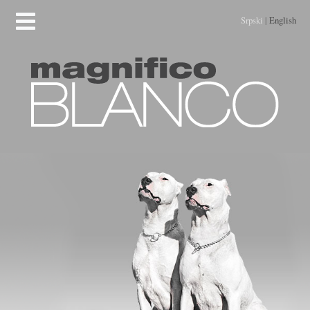
Srpski
|
English