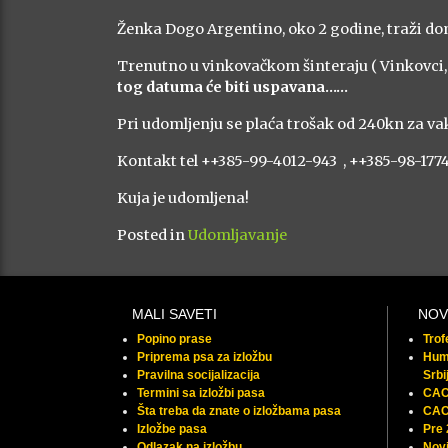
Ženka Dogo Argentino, oko 2 godine, traži dom
Trenutno u vinkovačkom šinteraju ( Vinkovci, H
tog datuma će biti uspavana……
Pri udomljenju se plaća trošak od 240kn za vak
Kontakt tel ++385-99-4012-943 , ++385-98-177
Kuja je udomljena!
Posted in
Udomljavanje
MALI SAVETI
NOV
Popino prase
Tro
Priprema psa za izložbu
Huma
Pravilna socijalizacija
Srbi
Termini sa izložbi pasa
CAC 
Šta treba da znate o izložbama pasa
CAC
Izložbe pasa
Pre
Odlazak na izložbu
Novi