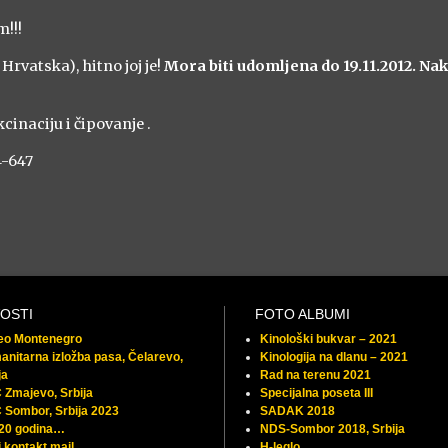
!!!
rvatska), hitno joj je!
Mora biti udomljena do 19.11.2012. Na
cinaciju i čipovanje .
4-647
OSTI
FOTO ALBUMI
feo Montenegro
Kinološki bukvar – 2021
nitarna izložba pasa, Čelarevo,
Kinologija na dlanu – 2021
ja
Rad na terenu 2021
Zmajevo, Srbija
Specijalna poseta III
 Sombor, Srbija 2023
SADAK 2018
 20 godina…
NDS-Sombor 2018, Srbija
 kontakt mail
H-leglo