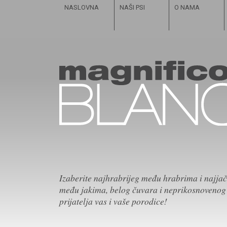
NASLOVNA
NAŠI PSI
O NAMA
Izaberite najhrabrijeg među hrabrima i najja
među jakima, belog čuvara i neprikosnovenog
prijatelja vas i vaše porodice!