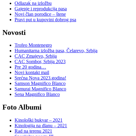
Odlazak na izložbu
Gajenje i reprodukcija pasa
Novi član porodice – štene
Pravi put u kupovini dobrog psa
Novosti
Trofeo Montenegro
Humanitarna izložba pasa, Čelarevo, Srbija
CAC Zmajevo, Srbija
CAC Sombor, Srbija 2023
Pre 20 godina…
Novi kontakt mail
Srećna Nova 2023.godina!
Samson Magnifico Blanco
Samurai Magnifico Blanco
Sena Magnifico Blanco
Foto Albumi
Kinološki bukvar – 2021
Kinologija na dlanu – 2021
Rad na terenu 2021