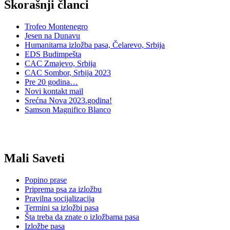
Skorašnji članci
Trofeo Montenegro
Jesen na Dunavu
Humanitarna izložba pasa, Čelarevo, Srbija
EDS Budimpešta
CAC Zmajevo, Srbija
CAC Sombor, Srbija 2023
Pre 20 godina…
Novi kontakt mail
Srećna Nova 2023.godina!
Samson Magnifico Blanco
Mali Saveti
Popino prase
Priprema psa za izložbu
Pravilna socijalizacija
Termini sa izložbi pasa
Šta treba da znate o izložbama pasa
Izložbe pasa