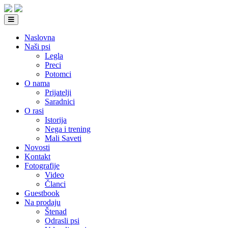
Naslovna
Naši psi
Legla
Preci
Potomci
O nama
Prijatelji
Saradnici
O rasi
Istorija
Nega i trening
Mali Saveti
Novosti
Kontakt
Fotografije
Video
Članci
Guestbook
Na prodaju
Štenad
Odrasli psi