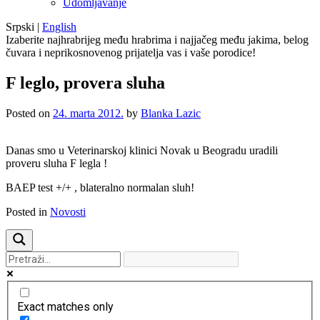
Udomljavanje
Srpski
|
English
Izaberite najhrabrijeg među hrabrima i najjačeg među jakima, belog
čuvara i neprikosnovenog prijatelja vas i vaše porodice!
F leglo, provera sluha
Posted on
24. marta 2012.
by
Blanka Lazic
Danas smo u Veterinarskoj klinici Novak u Beogradu uradili
proveru sluha F legla !
BAEP test +/+ , blateralno normalan sluh!
Posted in
Novosti
Exact matches only