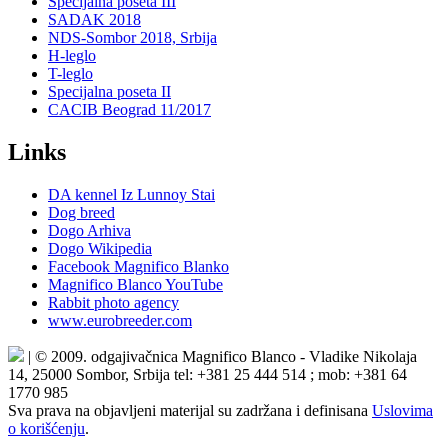
Specijalna poseta III
SADAK 2018
NDS-Sombor 2018, Srbija
H-leglo
T-leglo
Specijalna poseta II
CACIB Beograd 11/2017
Links
DA kennel Iz Lunnoy Stai
Dog breed
Dogo Arhiva
Dogo Wikipedia
Facebook Magnifico Blanko
Magnifico Blanco YouTube
Rabbit photo agency
www.eurobreeder.com
| © 2009. odgajivačnica Magnifico Blanco - Vladike Nikolaja
14, 25000 Sombor, Srbija tel: +381 25 444 514 ; mob: +381 64
1770 985
Sva prava na objavljeni materijal su zadržana i definisana
Uslovima
o korišćenju
.