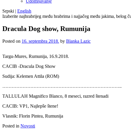
Udomljavanje
Srpski
|
English
Izaberite najhrabrijeg među hrabrima i najjačeg među jakima, belog ču
Dracula Dog show, Rumunija
Posted on
16. septembra 2018.
by
Blanka Lazic
Targu-Mures, Rumunija, 16.9.2018.
CACIB -Dracula Dog Show
Sudija: Kelemen Attila (ROM)
…………………………………………………………………..
TALLULAH Magnifico Blanco, 8 meseci, razred štenadi
CACIB: VP1, Najlepše štene!
Vlasnik: Florin Pintea, Rumunija
Posted in
Novosti