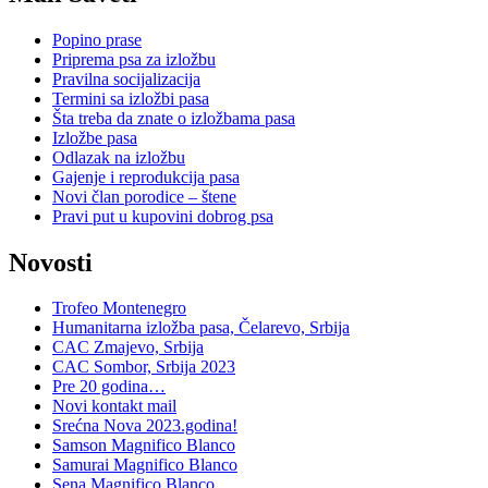
Popino prase
Priprema psa za izložbu
Pravilna socijalizacija
Termini sa izložbi pasa
Šta treba da znate o izložbama pasa
Izložbe pasa
Odlazak na izložbu
Gajenje i reprodukcija pasa
Novi član porodice – štene
Pravi put u kupovini dobrog psa
Novosti
Trofeo Montenegro
Humanitarna izložba pasa, Čelarevo, Srbija
CAC Zmajevo, Srbija
CAC Sombor, Srbija 2023
Pre 20 godina…
Novi kontakt mail
Srećna Nova 2023.godina!
Samson Magnifico Blanco
Samurai Magnifico Blanco
Sena Magnifico Blanco