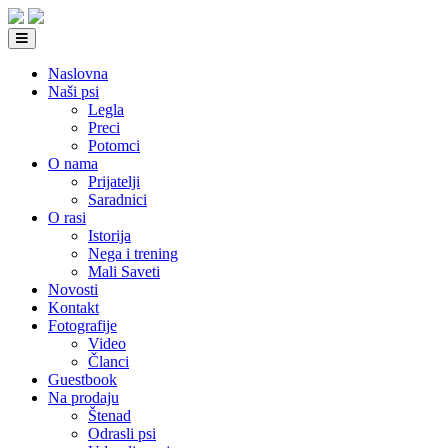
Naslovna
Naši psi
Legla
Preci
Potomci
O nama
Prijatelji
Saradnici
O rasi
Istorija
Nega i trening
Mali Saveti
Novosti
Kontakt
Fotografije
Video
Članci
Guestbook
Na prodaju
Štenad
Odrasli psi