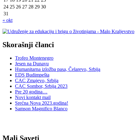
24
25
26
27
28
29
30
31
« okt
Skorašnji članci
Trofeo Montenegro
Jesen na Dunavu
Humanitarna izložba pasa, Čelarevo, Srbija
EDS Budimpešta
CAC Zmajevo, Srbija
CAC Sombor, Srbija 2023
Pre 20 godina…
Novi kontakt mail
Srećna Nova 2023.godina!
Samson Magnifico Blanco
Mali Saveti