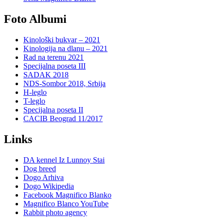
Foto Albumi
Kinološki bukvar – 2021
Kinologija na dlanu – 2021
Rad na terenu 2021
Specijalna poseta III
SADAK 2018
NDS-Sombor 2018, Srbija
H-leglo
T-leglo
Specijalna poseta II
CACIB Beograd 11/2017
Links
DA kennel Iz Lunnoy Stai
Dog breed
Dogo Arhiva
Dogo Wikipedia
Facebook Magnifico Blanko
Magnifico Blanco YouTube
Rabbit photo agency