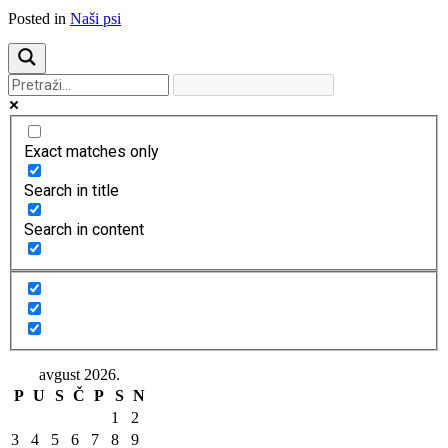
Posted in
Naši psi
Exact matches only
Search in title
Search in content
avgust 2026.
P
U
S
Č
P
S
N
1
2
3
4
5
6
7
8
9