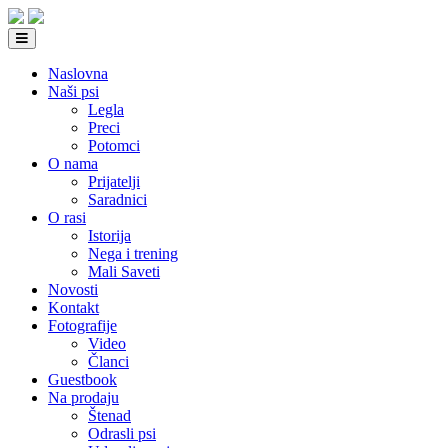
Naslovna
Naši psi
Legla
Preci
Potomci
O nama
Prijatelji
Saradnici
O rasi
Istorija
Nega i trening
Mali Saveti
Novosti
Kontakt
Fotografije
Video
Članci
Guestbook
Na prodaju
Štenad
Odrasli psi