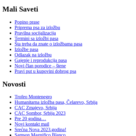
Mali Saveti
Popino prase
Priprema psa za izložbu
Pravilna socijalizacija
Termini sa izložbi pasa
Šta treba da znate o izložbama pasa
Izložbe pasa
Odlazak na izložbu
Gajenje i reprodukcija pasa
Novi član porodice – štene
Pravi put u kupovini dobrog psa
Novosti
Trofeo Montenegro
Humanitarna izložba pasa, Čelarevo, Srbija
CAC Zmajevo, Srbija
CAC Sombor, Srbija 2023
Pre 20 godina…
Novi kontakt mail
Srećna Nova 2023.godina!
Samson Magnifico Blanco