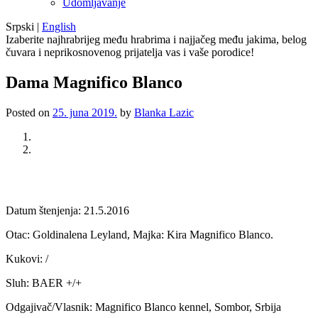
Udomljavanje
Srpski
|
English
Izaberite najhrabrijeg među hrabrima i najjačeg među jakima, belog
čuvara i neprikosnovenog prijatelja vas i vaše porodice!
Dama Magnifico Blanco
Posted on
25. juna 2019.
by
Blanka Lazic
Previous
Next
Datum štenjenja: 21.5.2016
Otac: Goldinalena Leyland, Majka: Kira Magnifico Blanco.
Kukovi: /
Sluh: BAER +/+
Odgajivač/Vlasnik: Magnifico Blanco kennel, Sombor, Srbija