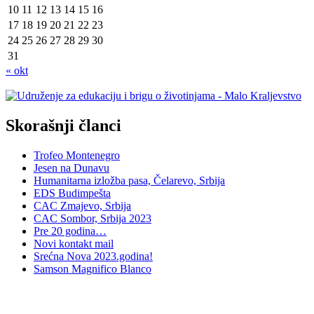
10
11
12
13
14
15
16
17
18
19
20
21
22
23
24
25
26
27
28
29
30
31
« okt
Skorašnji članci
Trofeo Montenegro
Jesen na Dunavu
Humanitarna izložba pasa, Čelarevo, Srbija
EDS Budimpešta
CAC Zmajevo, Srbija
CAC Sombor, Srbija 2023
Pre 20 godina…
Novi kontakt mail
Srećna Nova 2023.godina!
Samson Magnifico Blanco