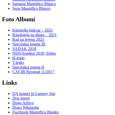
Samurai Magnifico Blanco
Sena Magnifico Blanco
Foto Albumi
Kinološki bukvar – 2021
Kinologija na dlanu – 2021
Rad na terenu 2021
Specijalna poseta III
SADAK 2018
NDS-Sombor 2018, Srbija
H-leglo
T-leglo
Specijalna poseta II
CACIB Beograd 11/2017
Links
DA kennel Iz Lunnoy Stai
Dog breed
Dogo Arhiva
Dogo Wikipedia
Facebook Magnifico Blanko