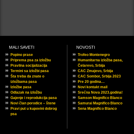
MALI SAVETI
NOVOSTI
Popino prase
Trofeo Montenegro
Priprema psa za izložbu
Humanitarna izložba pasa,
Pravilna socijalizacija
Čelarevo, Srbija
Termini sa izložbi pasa
CAC Zmajevo, Srbija
Šta treba da znate o
CAC Sombor, Srbija 2023
izložbama pasa
Pre 20 godina…
Izložbe pasa
Novi kontakt mail
Odlazak na izložbu
Srećna Nova 2023.godina!
Gajenje i reprodukcija pasa
Samson Magnifico Blanco
Novi član porodice – štene
Samurai Magnifico Blanco
Pravi put u kupovini dobrog
Sena Magnifico Blanco
psa