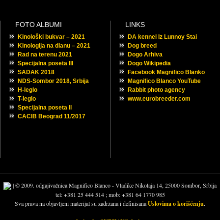
FOTO ALBUMI
LINKS
Kinološki bukvar – 2021
DA kennel Iz Lunnoy Stai
Kinologija na dlanu – 2021
Dog breed
Rad na terenu 2021
Dogo Arhiva
Specijalna poseta III
Dogo Wikipedia
SADAK 2018
Facebook Magnifico Blanko
NDS-Sombor 2018, Srbija
Magnifico Blanco YouTube
H-leglo
Rabbit photo agency
T-leglo
www.eurobreeder.com
Specijalna poseta II
CACIB Beograd 11/2017
| © 2009. odgajivačnica Magnifico Blanco - Vladike Nikolaja 14, 25000 Sombor, Srbija
tel: +381 25 444 514 ; mob: +381 64 1770 985
Sva prava na objavljeni materijal su zadržana i definisana
Uslovima o korišćenju
.