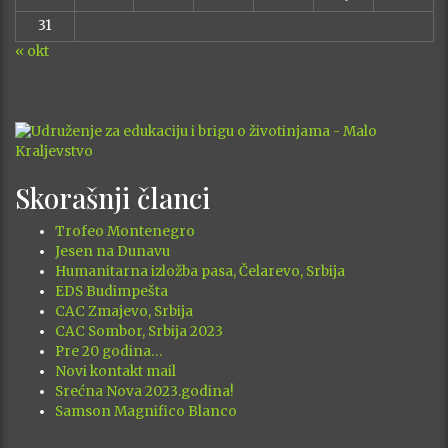
31
« okt
Skorašnji članci
Trofeo Montenegro
Jesen na Dunavu
Humanitarna izložba pasa, Čelarevo, Srbija
EDS Budimpešta
CAC Zmajevo, Srbija
CAC Sombor, Srbija 2023
Pre 20 godina…
Novi kontakt mail
Srećna Nova 2023.godina!
Samson Magnifico Blanco