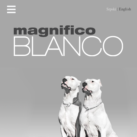
Srpski
|
English