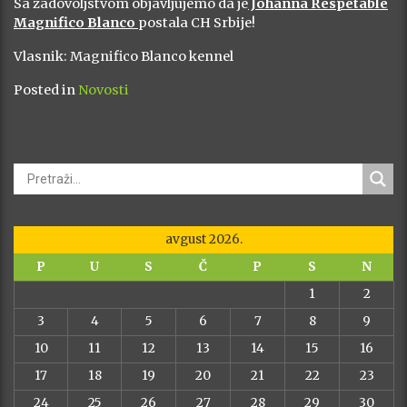
Sa zadovoljstvom objavljujemo da je
Johanna Respetable
Magnifico Blanco
postala CH Srbije!
Vlasnik: Magnifico Blanco kennel
Posted in
Novosti
avgust 2026.
P
U
S
Č
P
S
N
1
2
3
4
5
6
7
8
9
10
11
12
13
14
15
16
17
18
19
20
21
22
23
24
25
26
27
28
29
30