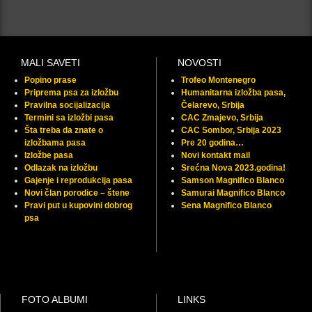
MALI SAVETI
NOVOSTI
Popino prase
Trofeo Montenegro
Priprema psa za izložbu
Humanitarna izložba pasa,
Pravilna socijalizacija
Čelarevo, Srbija
Termini sa izložbi pasa
CAC Zmajevo, Srbija
Šta treba da znate o
CAC Sombor, Srbija 2023
izložbama pasa
Pre 20 godina…
Izložbe pasa
Novi kontakt mail
Odlazak na izložbu
Srećna Nova 2023.godina!
Gajenje i reprodukcija pasa
Samson Magnifico Blanco
Novi član porodice – štene
Samurai Magnifico Blanco
Pravi put u kupovini dobrog
Sena Magnifico Blanco
psa
FOTO ALBUMI
LINKS