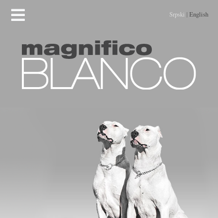
Srpski
|
English