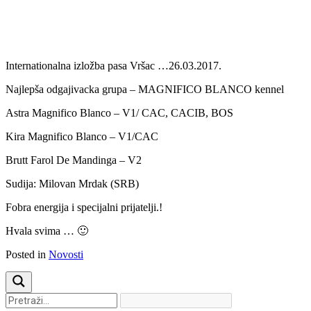
Previous
Next
Internationalna izložba pasa Vršac …26.03.2017.
Najlepša odgajivacka grupa – MAGNIFICO BLANCO kennel
Astra Magnifico Blanco – V1/ CAC, CACIB, BOS
Kira Magnifico Blanco – V1/CAC
Brutt Farol De Mandinga – V2
Sudija: Milovan Mrdak (SRB)
Fobra energija i specijalni prijatelji.!
Hvala svima … 🙂
Posted in
Novosti