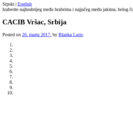
Srpski
|
English
Izaberite najhrabrijeg među hrabrima i najjačeg među jakima, belog ču
CACIB Vršac, Srbija
Posted on
26. marta 2017.
by
Blanka Lazic