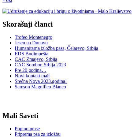
« okt
Skorašnji članci
Trofeo Montenegro
Jesen na Dunavu
Humanitarna izložba pasa, Čelarevo, Srbija
EDS Budimpešta
CAC Zmajevo, Srbija
CAC Sombor, Srbija 2023
Pre 20 godina…
Novi kontakt mail
Srećna Nova 2023.godina!
Samson Magnifico Blanco
Mali Saveti
Popino prase
Priprema psa za izložbu