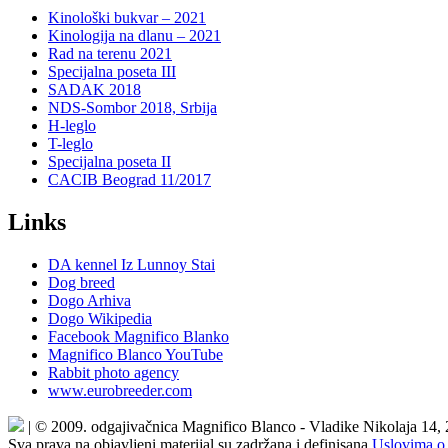
Kinološki bukvar – 2021
Kinologija na dlanu – 2021
Rad na terenu 2021
Specijalna poseta III
SADAK 2018
NDS-Sombor 2018, Srbija
H-leglo
T-leglo
Specijalna poseta II
CACIB Beograd 11/2017
Links
DA kennel Iz Lunnoy Stai
Dog breed
Dogo Arhiva
Dogo Wikipedia
Facebook Magnifico Blanko
Magnifico Blanco YouTube
Rabbit photo agency
www.eurobreeder.com
| © 2009. odgajivačnica Magnifico Blanco - Vladike Nikolaja 14,
Sva prava na objavljeni materijal su zadržana i definisana
Uslovima o 