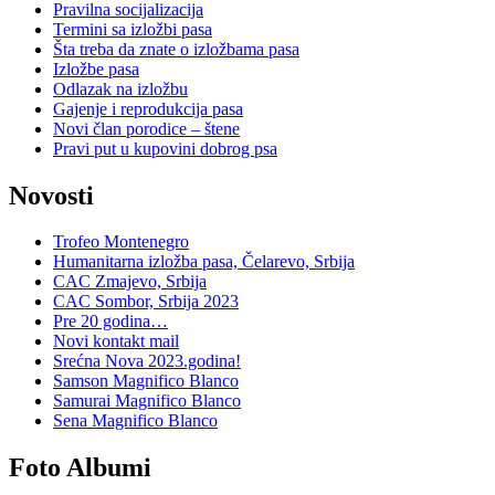
Pravilna socijalizacija
Termini sa izložbi pasa
Šta treba da znate o izložbama pasa
Izložbe pasa
Odlazak na izložbu
Gajenje i reprodukcija pasa
Novi član porodice – štene
Pravi put u kupovini dobrog psa
Novosti
Trofeo Montenegro
Humanitarna izložba pasa, Čelarevo, Srbija
CAC Zmajevo, Srbija
CAC Sombor, Srbija 2023
Pre 20 godina…
Novi kontakt mail
Srećna Nova 2023.godina!
Samson Magnifico Blanco
Samurai Magnifico Blanco
Sena Magnifico Blanco
Foto Albumi