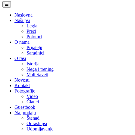
Naslovna
Naši psi
Legla
Preci
Potomci
O nama
Prijatelji
Saradnici
O rasi
Istorija
Nega i trening
Mali Saveti
Novosti
Kontakt
Fotografije
Video
Članci
Guestbook
Na prodaju
Štenad
Odrasli psi
Udomljavanje