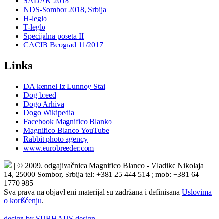
SADAK 2018
NDS-Sombor 2018, Srbija
H-leglo
T-leglo
Specijalna poseta II
CACIB Beograd 11/2017
Links
DA kennel Iz Lunnoy Stai
Dog breed
Dogo Arhiva
Dogo Wikipedia
Facebook Magnifico Blanko
Magnifico Blanco YouTube
Rabbit photo agency
www.eurobreeder.com
| © 2009. odgajivačnica Magnifico Blanco - Vladike Nikolaja
14, 25000 Sombor, Srbija tel: +381 25 444 514 ; mob: +381 64
1770 985
Sva prava na objavljeni materijal su zadržana i definisana
Uslovima
o korišćenju
.
design by SUBHAUS design