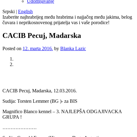
Udomljavanje
Srpski
|
English
Izaberite najhrabrijeg među hrabrima i najjačeg među jakima, belog
čuvara i neprikosnovenog prijatelja vas i vaše porodice!
CACIB Pecuj, Madarska
Posted on
12. marta 2016.
by
Blanka Lazic
Previous
Next
CACIB Pecuj, Madarska, 12.03.2016.
Sudija: Torsten Lemmer (BG )- za BIS
Magnifico Blanco kennel – 3. NAJLEPŠA ODGAJIVACKA
GRUPA !
…………………