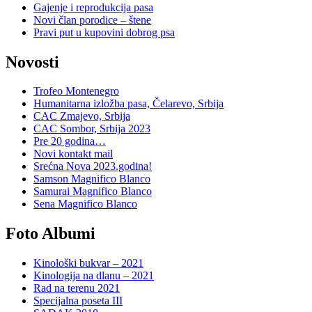
Gajenje i reprodukcija pasa
Novi član porodice – štene
Pravi put u kupovini dobrog psa
Novosti
Trofeo Montenegro
Humanitarna izložba pasa, Čelarevo, Srbija
CAC Zmajevo, Srbija
CAC Sombor, Srbija 2023
Pre 20 godina…
Novi kontakt mail
Srećna Nova 2023.godina!
Samson Magnifico Blanco
Samurai Magnifico Blanco
Sena Magnifico Blanco
Foto Albumi
Kinološki bukvar – 2021
Kinologija na dlanu – 2021
Rad na terenu 2021
Specijalna poseta III