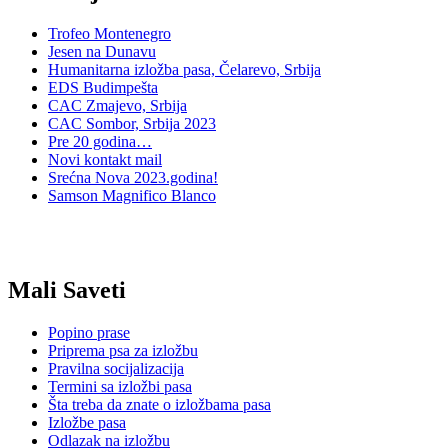
Trofeo Montenegro
Jesen na Dunavu
Humanitarna izložba pasa, Čelarevo, Srbija
EDS Budimpešta
CAC Zmajevo, Srbija
CAC Sombor, Srbija 2023
Pre 20 godina…
Novi kontakt mail
Srećna Nova 2023.godina!
Samson Magnifico Blanco
Mali Saveti
Popino prase
Priprema psa za izložbu
Pravilna socijalizacija
Termini sa izložbi pasa
Šta treba da znate o izložbama pasa
Izložbe pasa
Odlazak na izložbu