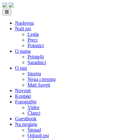
Naslovna
Naši psi
Legla
Preci
Potomci
O nama
Prijatelji
Saradnici
O rasi
Istorija
Nega i trening
Mali Saveti
Novosti
Kontakt
Fotografije
Video
Članci
Guestbook
Na prodaju
Štenad
Odrasli psi