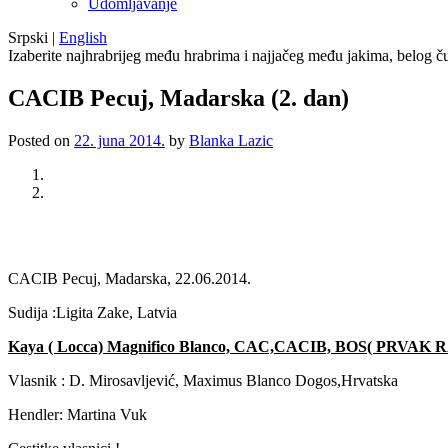
Udomljavanje
Srpski
|
English
Izaberite najhrabrijeg među hrabrima i najjačeg među jakima, belog ču
CACIB Pecuj, Madarska (2. dan)
Posted on
22. juna 2014.
by
Blanka Lazic
Previous
Next
CACIB Pecuj, Madarska, 22.06.2014.
Sudija :Ligita Zake, Latvia
Kaya ( Locca) Magnifico Blanco, CAC,CACIB, BOS( PRVAK RA
Vlasnik : D. Mirosavljević, Maximus Blanco Dogos,Hrvatska
Hendler: Martina Vuk