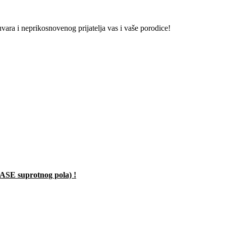
vara i neprikosnovenog prijatelja vas i vaše porodice!
SE suprotnog pola) !