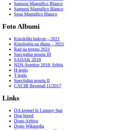
Samson Magnifico Blanco
Samurai Magnifico Blanco
Sena Magnifico Blanco
Foto Albumi
Kinološki bukvar – 2021
Kinologija na dlanu – 2021
Rad na terenu 2021
Specijalna poseta III
SADAK 2018
NDS-Sombor 2018, Srbija
H-leglo
T-leglo
Specijalna poseta II
CACIB Beograd 11/2017
Links
DA kennel Iz Lunnoy Stai
Dog breed
Dogo Arhiva
Dogo Wikipedia