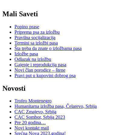
Mali Saveti
Popino prase
Priprema psa za izložbu
Pravilna socijalizacija
Termini sa izložbi pasa
Šta treba da znate o izložbama pasa
Izložbe pasa
Odlazak na izložbu
Gajenje i reprodukcija pasa
Novi član porodice – štene
Pravi put u kupovini dobrog psa
Novosti
Trofeo Montenegro
Humanitarna izložba pasa, Čelarevo, Srbija
CAC Zmajevo, Srbija
CAC Sombor, Srbija 2023
Pre 20 godina…
Novi kontakt mail
Srećna Nova 2023.godina!