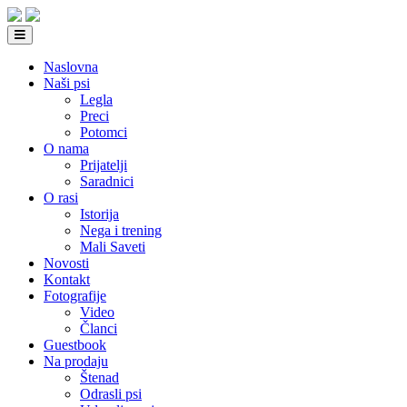
Naslovna
Naši psi
Legla
Preci
Potomci
O nama
Prijatelji
Saradnici
O rasi
Istorija
Nega i trening
Mali Saveti
Novosti
Kontakt
Fotografije
Video
Članci
Guestbook
Na prodaju
Štenad
Odrasli psi