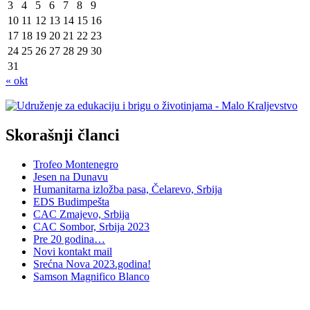
3
4
5
6
7
8
9
10
11
12
13
14
15
16
17
18
19
20
21
22
23
24
25
26
27
28
29
30
31
« okt
Skorašnji članci
Trofeo Montenegro
Jesen na Dunavu
Humanitarna izložba pasa, Čelarevo, Srbija
EDS Budimpešta
CAC Zmajevo, Srbija
CAC Sombor, Srbija 2023
Pre 20 godina…
Novi kontakt mail
Srećna Nova 2023.godina!
Samson Magnifico Blanco