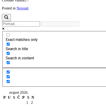
Cestitke vlasnici !
Posted in
Novosti
Exact matches only
Search in title
Search in content
avgust 2026.
P
U
S
Č
P
S
N
1
2