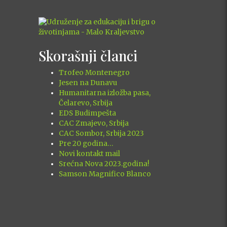
Skorašnji članci
Trofeo Montenegro
Jesen na Dunavu
Humanitarna izložba pasa,
Čelarevo, Srbija
EDS Budimpešta
CAC Zmajevo, Srbija
CAC Sombor, Srbija 2023
Pre 20 godina…
Novi kontakt mail
Srećna Nova 2023.godina!
Samson Magnifico Blanco