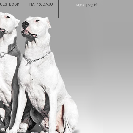
UESTBOOK
NA PRODAJU
Srpski
|
English