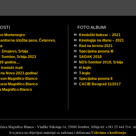
OSTI
FOTO ALBUMI
feo Montenegro
Kinološki bukvar – 2021
nitarna izložba pasa, Čelarevo,
Kinologija na dlanu – 2021
ja
Rad na terenu 2021
Zmajevo, Srbija
Specijalna poseta III
 Sombor, Srbija 2023
SADAK 2018
 20 godina…
NDS-Sombor 2018, Srbija
 kontakt mail
H-leglo
na Nova 2023.godina!
T-leglo
son Magnifico Blanco
Specijalna poseta II
rai Magnifico Blanco
CACIB Beograd 11/2017
 Magnifico Blanco
čnica Magnifico Blanco - Vladike Nikolaja 14, 25000 Sombor, Srbija tel: +381 25 444 514 ;
Sva prava na objavljeni materijal su zadržana i definisana
Uslovima o korišćenju
.