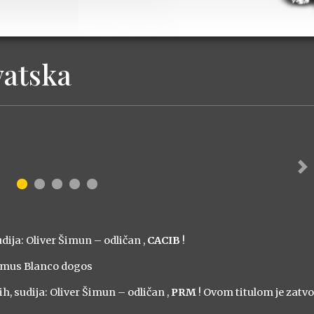
vatska
Ne
udija: Oliver Šimun – odličan ,
CACIB
!
ximus Blanco dogos
h, sudija: Oliver Šimun – odličan ,
PRM
! Ovom titulom je zatvor