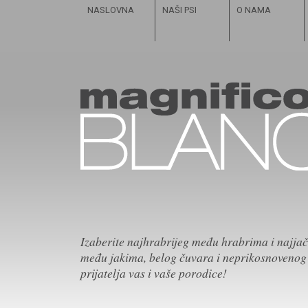
NASLOVNA
NAŠI PSI
O NAMA
Izaberite najhrabrijeg među hrabrima i najja
među jakima, belog čuvara i neprikosnovenog
prijatelja vas i vaše porodice!