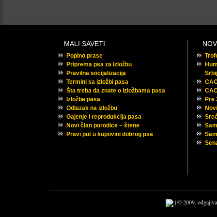
MALI SAVETI
NOV
Popino prase
Tro
Priprema psa za izložbu
Huma
Pravilna socijalizacija
Srbi
Termini sa izložbi pasa
CAC 
Šta treba da znate o izložbama pasa
CAC
Izložbe pasa
Pre
Odlazak na izložbu
Novi
Gajenje i reprodukcija pasa
Sreć
Novi član porodice – štene
Sam
Pravi put u kupovini dobrog psa
Samu
Sena
| © 2009. odgajiva