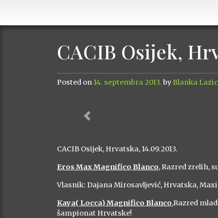
CACIB Osijek, Hr
Posted on
14. septembra 2013.
by
Blanka Lazic
Previous
CACIB Osijek, Hrvatska, 14.09.2013.
Eros Max Magnifico Blanco
, Razred zrelih, s
Vlasnik: Dajana Mirosavljević, Hrvatska, Ma
Kaya( Locca) Magnifico Blanco
,Razred mladi
šampionat Hrvatske!