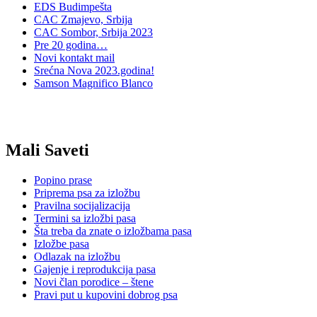
EDS Budimpešta
CAC Zmajevo, Srbija
CAC Sombor, Srbija 2023
Pre 20 godina…
Novi kontakt mail
Srećna Nova 2023.godina!
Samson Magnifico Blanco
Mali Saveti
Popino prase
Priprema psa za izložbu
Pravilna socijalizacija
Termini sa izložbi pasa
Šta treba da znate o izložbama pasa
Izložbe pasa
Odlazak na izložbu
Gajenje i reprodukcija pasa
Novi član porodice – štene
Pravi put u kupovini dobrog psa