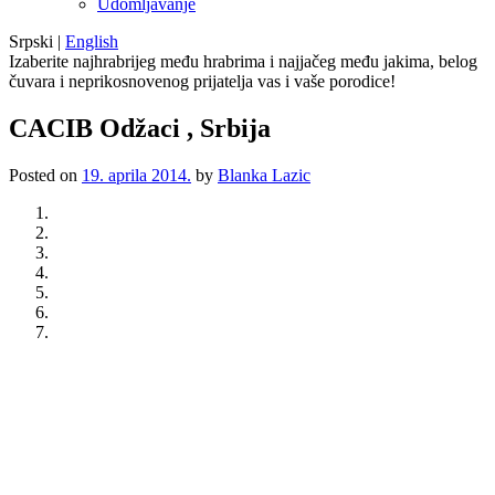
Udomljavanje
Srpski
|
English
Izaberite najhrabrijeg među hrabrima i najjačeg među jakima, belog
čuvara i neprikosnovenog prijatelja vas i vaše porodice!
CACIB Odžaci , Srbija
Posted on
19. aprila 2014.
by
Blanka Lazic