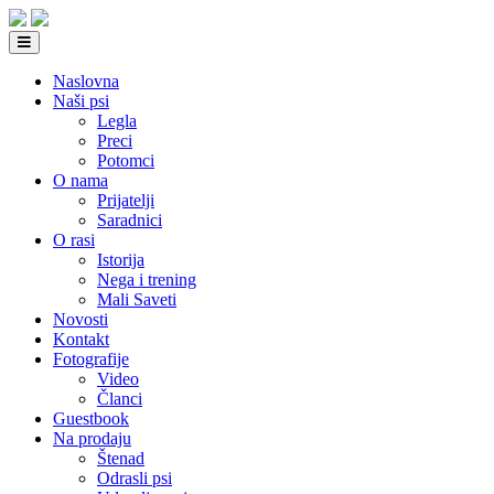
Naslovna
Naši psi
Legla
Preci
Potomci
O nama
Prijatelji
Saradnici
O rasi
Istorija
Nega i trening
Mali Saveti
Novosti
Kontakt
Fotografije
Video
Članci
Guestbook
Na prodaju
Štenad
Odrasli psi