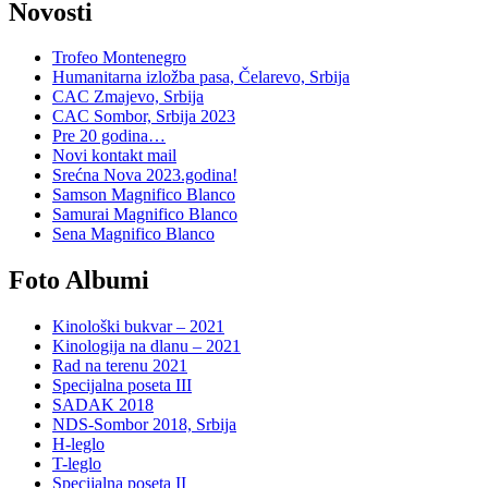
Novosti
Trofeo Montenegro
Humanitarna izložba pasa, Čelarevo, Srbija
CAC Zmajevo, Srbija
CAC Sombor, Srbija 2023
Pre 20 godina…
Novi kontakt mail
Srećna Nova 2023.godina!
Samson Magnifico Blanco
Samurai Magnifico Blanco
Sena Magnifico Blanco
Foto Albumi
Kinološki bukvar – 2021
Kinologija na dlanu – 2021
Rad na terenu 2021
Specijalna poseta III
SADAK 2018
NDS-Sombor 2018, Srbija
H-leglo
T-leglo
Specijalna poseta II