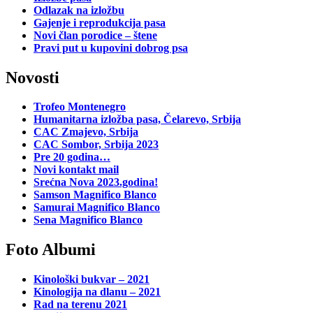
Odlazak na izložbu
Gajenje i reprodukcija pasa
Novi član porodice – štene
Pravi put u kupovini dobrog psa
Novosti
Trofeo Montenegro
Humanitarna izložba pasa, Čelarevo, Srbija
CAC Zmajevo, Srbija
CAC Sombor, Srbija 2023
Pre 20 godina…
Novi kontakt mail
Srećna Nova 2023.godina!
Samson Magnifico Blanco
Samurai Magnifico Blanco
Sena Magnifico Blanco
Foto Albumi
Kinološki bukvar – 2021
Kinologija na dlanu – 2021
Rad na terenu 2021