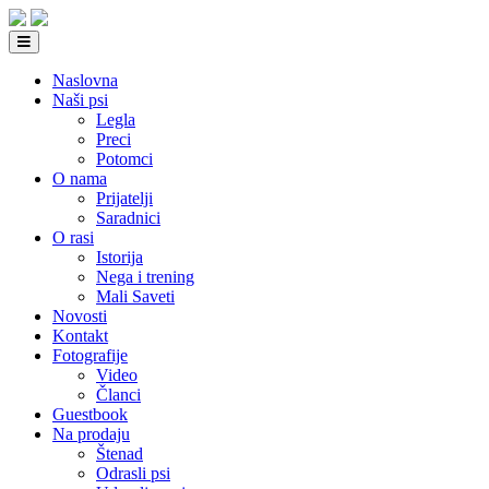
Naslovna
Naši psi
Legla
Preci
Potomci
O nama
Prijatelji
Saradnici
O rasi
Istorija
Nega i trening
Mali Saveti
Novosti
Kontakt
Fotografije
Video
Članci
Guestbook
Na prodaju
Štenad
Odrasli psi