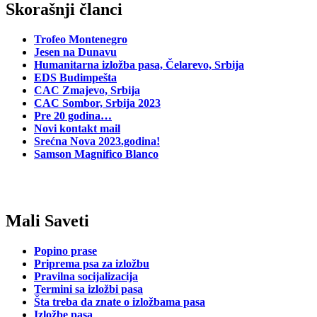
Skorašnji članci
Trofeo Montenegro
Jesen na Dunavu
Humanitarna izložba pasa, Čelarevo, Srbija
EDS Budimpešta
CAC Zmajevo, Srbija
CAC Sombor, Srbija 2023
Pre 20 godina…
Novi kontakt mail
Srećna Nova 2023.godina!
Samson Magnifico Blanco
Mali Saveti
Popino prase
Priprema psa za izložbu
Pravilna socijalizacija
Termini sa izložbi pasa
Šta treba da znate o izložbama pasa
Izložbe pasa