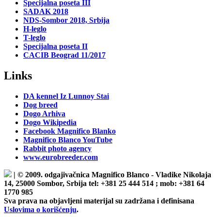
Specijalna poseta III
SADAK 2018
NDS-Sombor 2018, Srbija
H-leglo
T-leglo
Specijalna poseta II
CACIB Beograd 11/2017
Links
DA kennel Iz Lunnoy Stai
Dog breed
Dogo Arhiva
Dogo Wikipedia
Facebook Magnifico Blanko
Magnifico Blanco YouTube
Rabbit photo agency
www.eurobreeder.com
| © 2009. odgajivačnica Magnifico Blanco - Vladike Nikolaja
14, 25000 Sombor, Srbija tel: +381 25 444 514 ; mob: +381 64
1770 985
Sva prava na objavljeni materijal su zadržana i definisana
Uslovima o korišćenju
.