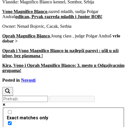
Vlasnikr: Magnifico Blanco kennel, Sombor, Srbija
Vono Magnifico Blanco
,razred mladih, sudija Polgar
Andraš
odlican, Prvak razreda mladih i Junior BOB!
Owner: Nenad Bojovic, Cacak, Serbia
Oprah Magnifico Blanco
,Joung class , judge Polgar Andraš
vrlo
dobar >
Oprah i Vono Magnifico Blanco iu najlepši parovi : ušli u uži
izbor, bez plasmana !
Kira, Vono i Oprah Magnifico Blanco: 3. mesto u Odgajivacnim
grupama!
Posted in
Novosti
Exact matches only