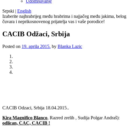
Udomljavanje
Srpski
|
English
Izaberite najhrabrijeg među hrabrima i najjačeg među jakima, belog
čuvara i neprikosnovenog prijatelja vas i vaše porodice!
CACIB Odžaci, Srbija
Posted on
19. aprila 2015.
by
Blanka Lazic
Previous
Next
CACIB Odzaci, Srbija 18.04.2015..
Kira Magnifico Blanco
, Razred zrelih , Sudija Polgar Andraš):
odlican, CAC, CACIB !