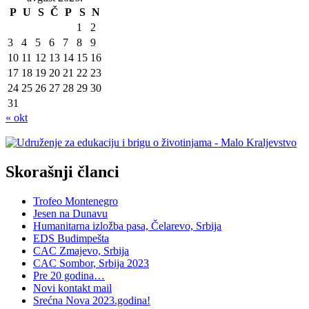
P
U
S
Č
P
S
N
1
2
3
4
5
6
7
8
9
10
11
12
13
14
15
16
17
18
19
20
21
22
23
24
25
26
27
28
29
30
31
« okt
Skorašnji članci
Trofeo Montenegro
Jesen na Dunavu
Humanitarna izložba pasa, Čelarevo, Srbija
EDS Budimpešta
CAC Zmajevo, Srbija
CAC Sombor, Srbija 2023
Pre 20 godina…
Novi kontakt mail
Srećna Nova 2023.godina!