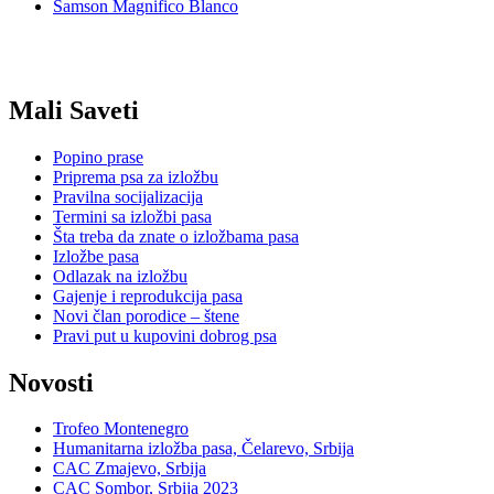
Samson Magnifico Blanco
Mali Saveti
Popino prase
Priprema psa za izložbu
Pravilna socijalizacija
Termini sa izložbi pasa
Šta treba da znate o izložbama pasa
Izložbe pasa
Odlazak na izložbu
Gajenje i reprodukcija pasa
Novi član porodice – štene
Pravi put u kupovini dobrog psa
Novosti
Trofeo Montenegro
Humanitarna izložba pasa, Čelarevo, Srbija
CAC Zmajevo, Srbija
CAC Sombor, Srbija 2023