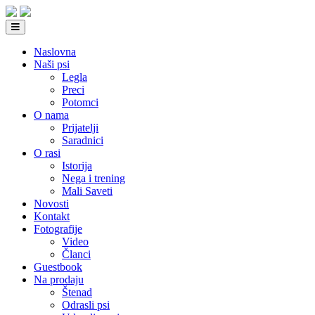
Naslovna
Naši psi
Legla
Preci
Potomci
O nama
Prijatelji
Saradnici
O rasi
Istorija
Nega i trening
Mali Saveti
Novosti
Kontakt
Fotografije
Video
Članci
Guestbook
Na prodaju
Štenad
Odrasli psi