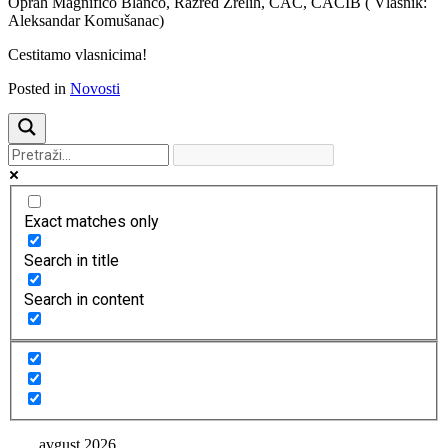
Oprah Magnifico Blanco, Razred Zrelih, CAC, CACIB ( Vlasnik:
Aleksandar Komušanac)
Cestitamo vlasnicima!
Posted in
Novosti
Exact matches only
Search in title
Search in content
avgust 2026.