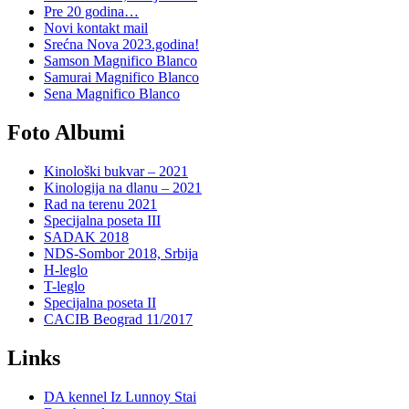
Pre 20 godina…
Novi kontakt mail
Srećna Nova 2023.godina!
Samson Magnifico Blanco
Samurai Magnifico Blanco
Sena Magnifico Blanco
Foto Albumi
Kinološki bukvar – 2021
Kinologija na dlanu – 2021
Rad na terenu 2021
Specijalna poseta III
SADAK 2018
NDS-Sombor 2018, Srbija
H-leglo
T-leglo
Specijalna poseta II
CACIB Beograd 11/2017
Links
DA kennel Iz Lunnoy Stai