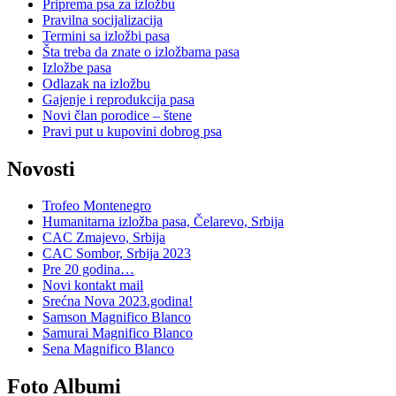
Priprema psa za izložbu
Pravilna socijalizacija
Termini sa izložbi pasa
Šta treba da znate o izložbama pasa
Izložbe pasa
Odlazak na izložbu
Gajenje i reprodukcija pasa
Novi član porodice – štene
Pravi put u kupovini dobrog psa
Novosti
Trofeo Montenegro
Humanitarna izložba pasa, Čelarevo, Srbija
CAC Zmajevo, Srbija
CAC Sombor, Srbija 2023
Pre 20 godina…
Novi kontakt mail
Srećna Nova 2023.godina!
Samson Magnifico Blanco
Samurai Magnifico Blanco
Sena Magnifico Blanco
Foto Albumi