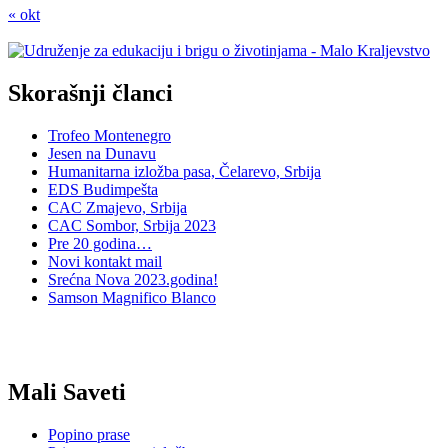
« okt
Skorašnji članci
Trofeo Montenegro
Jesen na Dunavu
Humanitarna izložba pasa, Čelarevo, Srbija
EDS Budimpešta
CAC Zmajevo, Srbija
CAC Sombor, Srbija 2023
Pre 20 godina…
Novi kontakt mail
Srećna Nova 2023.godina!
Samson Magnifico Blanco
Mali Saveti
Popino prase