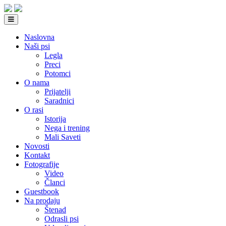
Naslovna
Naši psi
Legla
Preci
Potomci
O nama
Prijatelji
Saradnici
O rasi
Istorija
Nega i trening
Mali Saveti
Novosti
Kontakt
Fotografije
Video
Članci
Guestbook
Na prodaju
Štenad
Odrasli psi