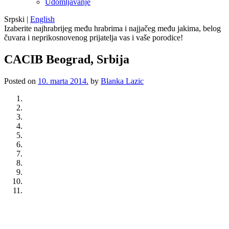
Udomljavanje
Srpski
|
English
Izaberite najhrabrijeg među hrabrima i najjačeg među jakima, belog
čuvara i neprikosnovenog prijatelja vas i vaše porodice!
CACIB Beograd, Srbija
Posted on
10. marta 2014.
by
Blanka Lazic