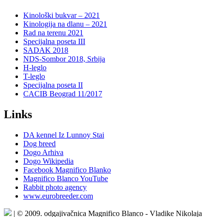
Kinološki bukvar – 2021
Kinologija na dlanu – 2021
Rad na terenu 2021
Specijalna poseta III
SADAK 2018
NDS-Sombor 2018, Srbija
H-leglo
T-leglo
Specijalna poseta II
CACIB Beograd 11/2017
Links
DA kennel Iz Lunnoy Stai
Dog breed
Dogo Arhiva
Dogo Wikipedia
Facebook Magnifico Blanko
Magnifico Blanco YouTube
Rabbit photo agency
www.eurobreeder.com
| © 2009. odgajivačnica Magnifico Blanco - Vladike Nikolaja