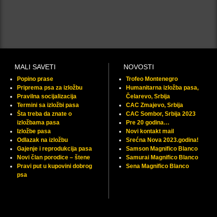
MALI SAVETI
NOVOSTI
Popino prase
Trofeo Montenegro
Priprema psa za izložbu
Humanitarna izložba pasa,
Pravilna socijalizacija
Čelarevo, Srbija
Termini sa izložbi pasa
CAC Zmajevo, Srbija
Šta treba da znate o
CAC Sombor, Srbija 2023
izložbama pasa
Pre 20 godina…
Izložbe pasa
Novi kontakt mail
Odlazak na izložbu
Srećna Nova 2023.godina!
Gajenje i reprodukcija pasa
Samson Magnifico Blanco
Novi član porodice – štene
Samurai Magnifico Blanco
Pravi put u kupovini dobrog
Sena Magnifico Blanco
psa