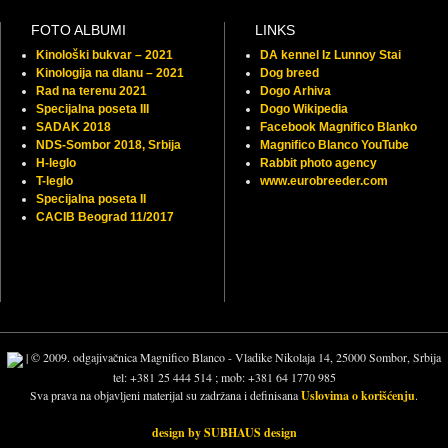
FOTO ALBUMI
LINKS
Kinološki bukvar – 2021
DA kennel Iz Lunnoy Stai
Kinologija na dlanu – 2021
Dog breed
Rad na terenu 2021
Dogo Arhiva
Specijalna poseta III
Dogo Wikipedia
SADAK 2018
Facebook Magnifico Blanko
NDS-Sombor 2018, Srbija
Magnifico Blanco YouTube
H-leglo
Rabbit photo agency
T-leglo
www.eurobreeder.com
Specijalna poseta II
CACIB Beograd 11/2017
| © 2009. odgajivačnica Magnifico Blanco - Vladike Nikolaja 14, 25000 Sombor, Srbija
tel: +381 25 444 514 ; mob: +381 64 1770 985
Sva prava na objavljeni materijal su zadržana i definisana
Uslovima o korišćenju
.
design by SUBHAUS design