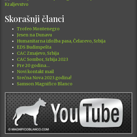
Skorašnji članci
Trofeo Montenegro
Jesen na Dunavu
Humanitarna izložba pasa, Čelarevo, Srbija
EDS Budimpešta
CAC Zmajevo, Srbija
CAC Sombor, Srbija 2023
Pre 20 godina…
Novi kontakt mail
Srećna Nova 2023.godina!
Samson Magnifico Blanco