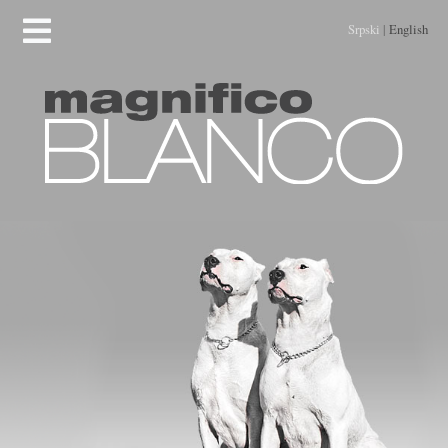
Srpski
|
English