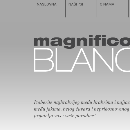
NASLOVNA
NAŠI PSI
O NAMA
Izaberite najhrabrijeg među hrabrima i najja
među jakima, belog čuvara i neprikosnovenog
prijatelja vas i vaše porodice!