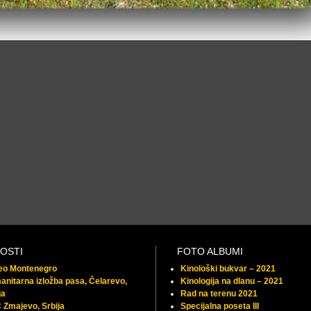
OSTI
FOTO ALBUMI
feo Montenegro
Kinološki bukvar – 2021
nitarna izložba pasa, Čelarevo,
Kinologija na dlanu – 2021
ja
Rad na terenu 2021
Zmajevo, Srbija
Specijalna poseta III