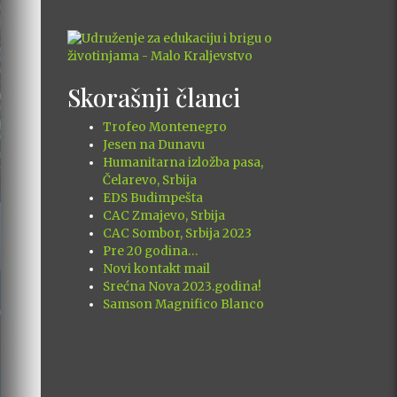
Skorašnji članci
Trofeo Montenegro
Jesen na Dunavu
Humanitarna izložba pasa,
Čelarevo, Srbija
EDS Budimpešta
CAC Zmajevo, Srbija
CAC Sombor, Srbija 2023
Pre 20 godina…
Novi kontakt mail
Srećna Nova 2023.godina!
Samson Magnifico Blanco