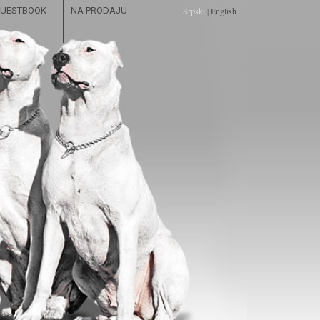
UESTBOOK
NA PRODAJU
Srpski
|
English