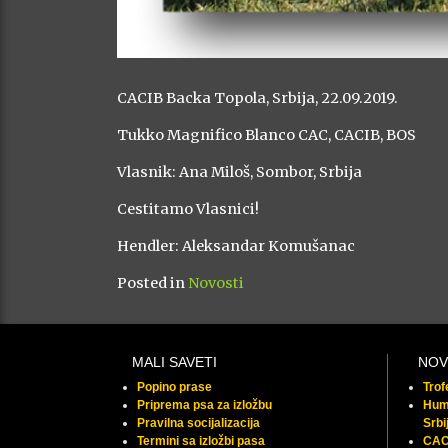
CACIB Backa Topola, Srbija, 22.09.2019.
Tukko Magnifico Blanco CAC, CACIB, BOS
Vlasnik: Ana Miloš, Sombor, Srbija
Cestitamo Vlasnici!
Hendler: Aleksandar Komušanac
Posted in
Novosti
MALI SAVETI
NOV
Popino prase
Tro
Priprema psa za izložbu
Huma
Pravilna socijalizacija
Srbi
Termini sa izložbi pasa
CAC 