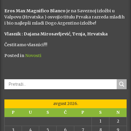
Eros Max Magnifico Blanco
je na Saveznoj izložbi u
Valpovu (Hrvatska ) osvojio titulu Prvaka razreda mladih
i bio najlepši mladi Dogo Argentino izložbe!
Vlasnik : Dajana Mirosavljević, Tenja, Hrvatska
Čestitamo vlasnici!!!
Posted in
Novosti
avgust 2026.
P
U
S
Č
P
S
N
1
2
3
4
5
6
7
8
9