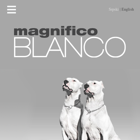
Srpski
|
English