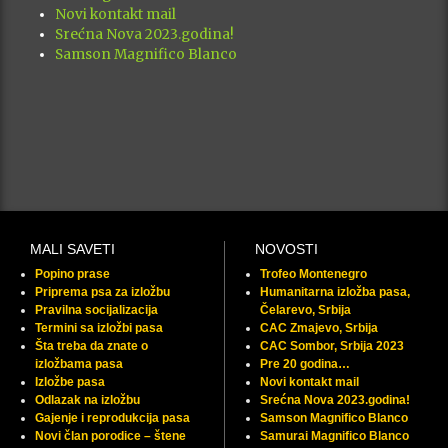
Novi kontakt mail
Srećna Nova 2023.godina!
Samson Magnifico Blanco
MALI SAVETI
NOVOSTI
Popino prase
Trofeo Montenegro
Priprema psa za izložbu
Humanitarna izložba pasa,
Pravilna socijalizacija
Čelarevo, Srbija
Termini sa izložbi pasa
CAC Zmajevo, Srbija
Šta treba da znate o
CAC Sombor, Srbija 2023
izložbama pasa
Pre 20 godina…
Izložbe pasa
Novi kontakt mail
Odlazak na izložbu
Srećna Nova 2023.godina!
Gajenje i reprodukcija pasa
Samson Magnifico Blanco
Novi član porodice – štene
Samurai Magnifico Blanco