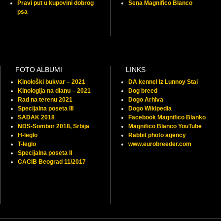
Pravi put u kupovini dobrog
Sena Magnifico Blanco
psa
FOTO ALBUMI
LINKS
Kinološki bukvar – 2021
DA kennel Iz Lunnoy Stai
Kinologija na dlanu – 2021
Dog breed
Rad na terenu 2021
Dogo Arhiva
Specijalna poseta III
Dogo Wikipedia
SADAK 2018
Facebook Magnifico Blanko
NDS-Sombor 2018, Srbija
Magnifico Blanco YouTube
H-leglo
Rabbit photo agency
T-leglo
www.eurobreeder.com
Specijalna poseta II
CACIB Beograd 11/2017