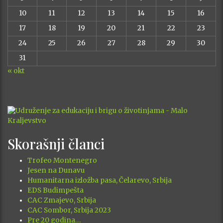
10
11
12
13
14
15
16
17
18
19
20
21
22
23
24
25
26
27
28
29
30
31
« okt
Skorašnji članci
Trofeo Montenegro
Jesen na Dunavu
Humanitarna izložba pasa, Čelarevo, Srbija
EDS Budimpešta
CAC Zmajevo, Srbija
CAC Sombor, Srbija 2023
Pre 20 godina…