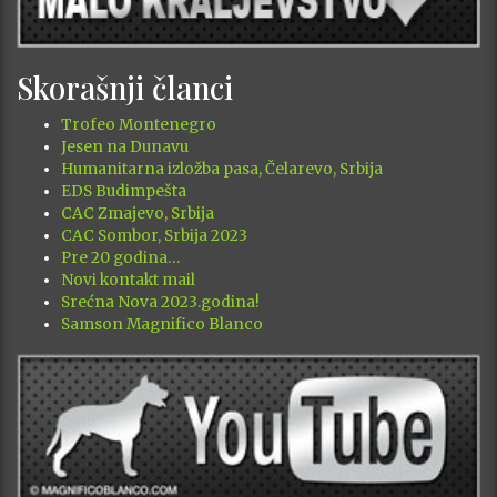
Skorašnji članci
Trofeo Montenegro
Jesen na Dunavu
Humanitarna izložba pasa, Čelarevo, Srbija
EDS Budimpešta
CAC Zmajevo, Srbija
CAC Sombor, Srbija 2023
Pre 20 godina…
Novi kontakt mail
Srećna Nova 2023.godina!
Samson Magnifico Blanco