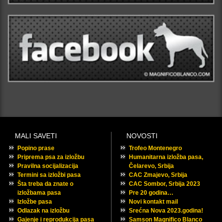
MALI SAVETI
NOVOSTI
Popino prase
Trofeo Montenegro
Priprema psa za izložbu
Humanitarna izložba pasa,
Pravilna socijalizacija
Čelarevo, Srbija
Termini sa izložbi pasa
CAC Zmajevo, Srbija
Šta treba da znate o
CAC Sombor, Srbija 2023
izložbama pasa
Pre 20 godina…
Izložbe pasa
Novi kontakt mail
Odlazak na izložbu
Srećna Nova 2023.godina!
Gajenje i reprodukcija pasa
Samson Magnifico Blanco