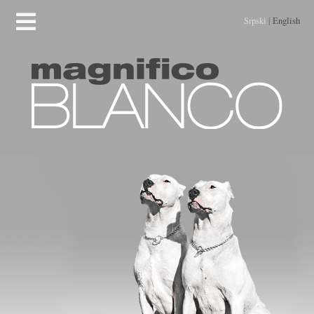
Srpski
|
English