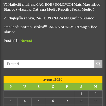
V1 Najbolji mužjak, CAC, BOB / SOLOMON Majs Magnifico
Blanco ( vlasnik: Tatjana Medic Rescik , Petar Medic )
V1 Najlepša ženka, CAC, BOS / SARA Magnifico Blanco
3.najlepši par na Izložbi!!! SARA & SOLOMON Magnifico
Blanco
Posted in
Novosti
avgust 2026.
P
U
S
Č
P
S
N
1
2
3
4
5
6
7
8
9