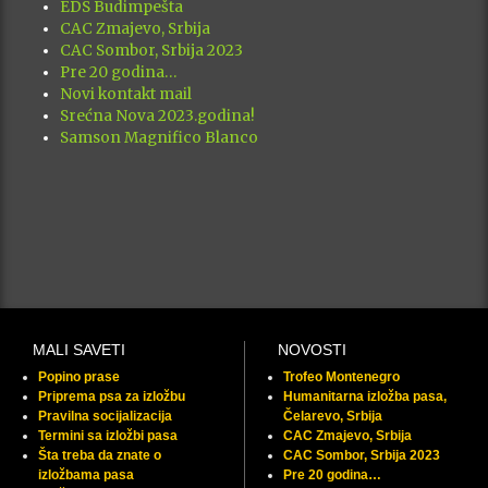
EDS Budimpešta
CAC Zmajevo, Srbija
CAC Sombor, Srbija 2023
Pre 20 godina…
Novi kontakt mail
Srećna Nova 2023.godina!
Samson Magnifico Blanco
MALI SAVETI
NOVOSTI
Popino prase
Trofeo Montenegro
Priprema psa za izložbu
Humanitarna izložba pasa,
Pravilna socijalizacija
Čelarevo, Srbija
Termini sa izložbi pasa
CAC Zmajevo, Srbija
Šta treba da znate o
CAC Sombor, Srbija 2023
izložbama pasa
Pre 20 godina…