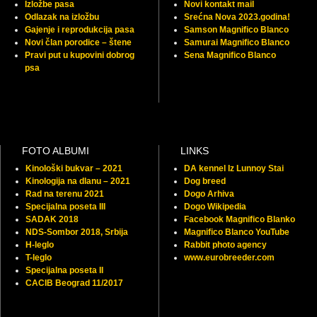
Izložbe pasa
Novi kontakt mail
Odlazak na izložbu
Srećna Nova 2023.godina!
Gajenje i reprodukcija pasa
Samson Magnifico Blanco
Novi član porodice – štene
Samurai Magnifico Blanco
Pravi put u kupovini dobrog
Sena Magnifico Blanco
psa
FOTO ALBUMI
LINKS
Kinološki bukvar – 2021
DA kennel Iz Lunnoy Stai
Kinologija na dlanu – 2021
Dog breed
Rad na terenu 2021
Dogo Arhiva
Specijalna poseta III
Dogo Wikipedia
SADAK 2018
Facebook Magnifico Blanko
NDS-Sombor 2018, Srbija
Magnifico Blanco YouTube
H-leglo
Rabbit photo agency
T-leglo
www.eurobreeder.com
Specijalna poseta II
CACIB Beograd 11/2017