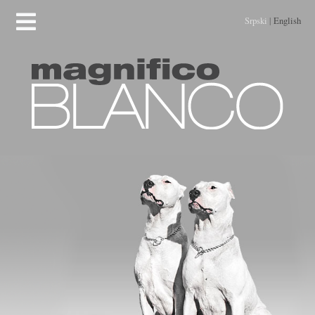
Srpski
|
English