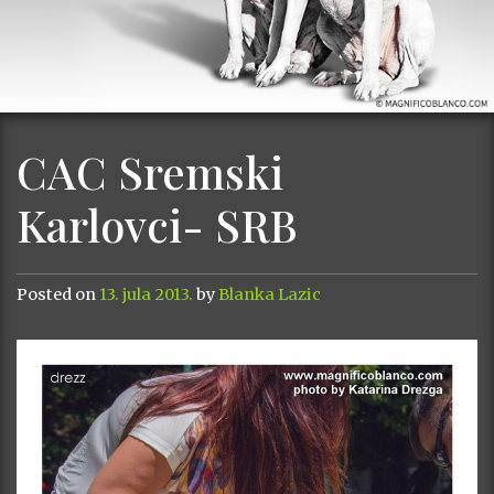
CAC Sremski
Karlovci- SRB
Posted on
13. jula 2013.
by
Blanka Lazic