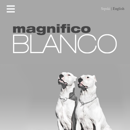
Srpski
|
English