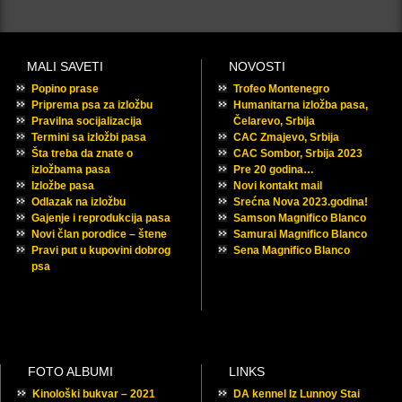
MALI SAVETI
NOVOSTI
Popino prase
Trofeo Montenegro
Priprema psa za izložbu
Humanitarna izložba pasa,
Pravilna socijalizacija
Čelarevo, Srbija
Termini sa izložbi pasa
CAC Zmajevo, Srbija
Šta treba da znate o
CAC Sombor, Srbija 2023
izložbama pasa
Pre 20 godina…
Izložbe pasa
Novi kontakt mail
Odlazak na izložbu
Srećna Nova 2023.godina!
Gajenje i reprodukcija pasa
Samson Magnifico Blanco
Novi član porodice – štene
Samurai Magnifico Blanco
Pravi put u kupovini dobrog
Sena Magnifico Blanco
psa
FOTO ALBUMI
LINKS
Kinološki bukvar – 2021
DA kennel Iz Lunnoy Stai