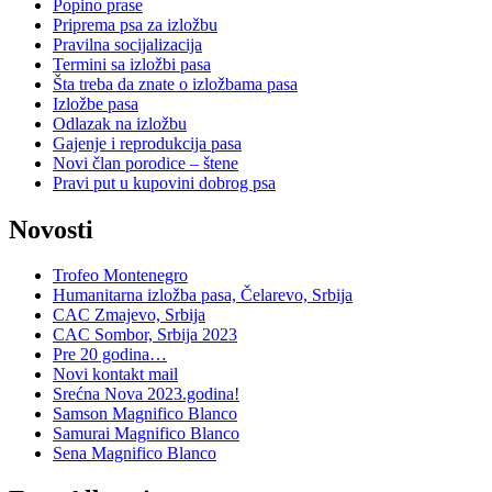
Popino prase
Priprema psa za izložbu
Pravilna socijalizacija
Termini sa izložbi pasa
Šta treba da znate o izložbama pasa
Izložbe pasa
Odlazak na izložbu
Gajenje i reprodukcija pasa
Novi član porodice – štene
Pravi put u kupovini dobrog psa
Novosti
Trofeo Montenegro
Humanitarna izložba pasa, Čelarevo, Srbija
CAC Zmajevo, Srbija
CAC Sombor, Srbija 2023
Pre 20 godina…
Novi kontakt mail
Srećna Nova 2023.godina!
Samson Magnifico Blanco
Samurai Magnifico Blanco
Sena Magnifico Blanco