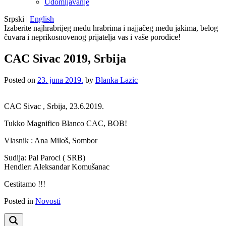
Udomljavanje
Srpski
|
English
Izaberite najhrabrijeg među hrabrima i najjačeg među jakima, belog
čuvara i neprikosnovenog prijatelja vas i vaše porodice!
CAC Sivac 2019, Srbija
Posted on
23. juna 2019.
by
Blanka Lazic
CAC Sivac , Srbija, 23.6.2019.
Tukko Magnifico Blanco CAC, BOB!
Vlasnik : Ana Miloš, Sombor
Sudija: Pal Paroci ( SRB)
Hendler: Aleksandar Komušanac
Cestitamo !!!
Posted in
Novosti