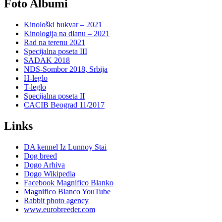
Foto Albumi
Kinološki bukvar – 2021
Kinologija na dlanu – 2021
Rad na terenu 2021
Specijalna poseta III
SADAK 2018
NDS-Sombor 2018, Srbija
H-leglo
T-leglo
Specijalna poseta II
CACIB Beograd 11/2017
Links
DA kennel Iz Lunnoy Stai
Dog breed
Dogo Arhiva
Dogo Wikipedia
Facebook Magnifico Blanko
Magnifico Blanco YouTube
Rabbit photo agency
www.eurobreeder.com