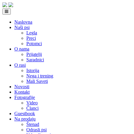
Naslovna
Naši psi
Legla
Preci
Potomci
O nama
Prijatelji
Saradnici
O rasi
Istorija
Nega i trening
Mali Saveti
Novosti
Kontakt
Fotografije
Video
Članci
Guestbook
Na prodaju
Štenad
Odrasli psi