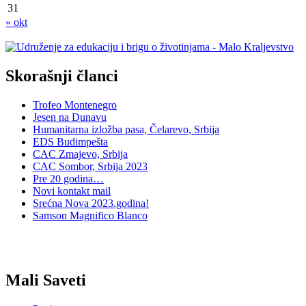
31
« okt
Skorašnji članci
Trofeo Montenegro
Jesen na Dunavu
Humanitarna izložba pasa, Čelarevo, Srbija
EDS Budimpešta
CAC Zmajevo, Srbija
CAC Sombor, Srbija 2023
Pre 20 godina…
Novi kontakt mail
Srećna Nova 2023.godina!
Samson Magnifico Blanco
Mali Saveti