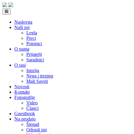
Naslovna
Naši psi
Legla
Preci
Potomci
O nama
Prijatelji
Saradnici
O rasi
Istorija
Nega i trening
Mali Saveti
Novosti
Kontakt
Fotografije
Video
Članci
Guestbook
Na prodaju
Štenad
Odrasli psi