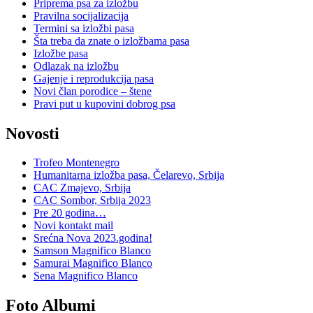
Priprema psa za izložbu
Pravilna socijalizacija
Termini sa izložbi pasa
Šta treba da znate o izložbama pasa
Izložbe pasa
Odlazak na izložbu
Gajenje i reprodukcija pasa
Novi član porodice – štene
Pravi put u kupovini dobrog psa
Novosti
Trofeo Montenegro
Humanitarna izložba pasa, Čelarevo, Srbija
CAC Zmajevo, Srbija
CAC Sombor, Srbija 2023
Pre 20 godina…
Novi kontakt mail
Srećna Nova 2023.godina!
Samson Magnifico Blanco
Samurai Magnifico Blanco
Sena Magnifico Blanco
Foto Albumi