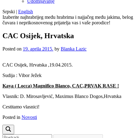
Udomljavanje
Srpski
|
English
Izaberite najhrabrijeg među hrabrima i najjačeg među jakima, belog
čuvara i neprikosnovenog prijatelja vas i vaše porodice!
CAC Osijek, Hrvatska
Posted on
19. aprila 2015.
by
Blanka Lazic
CAC Osijek, Hrvatska ,19.04.2015.
Sudija : Vibor Ježek
Kaya ( Locca) Magnifico Blanco, CAC,PRVAK RASE !
Vlasnik: D. Mirosavljević, Maximus Blanco Dogos,Hrvatska
Cestitamo vlasnici!
Posted in
Novosti