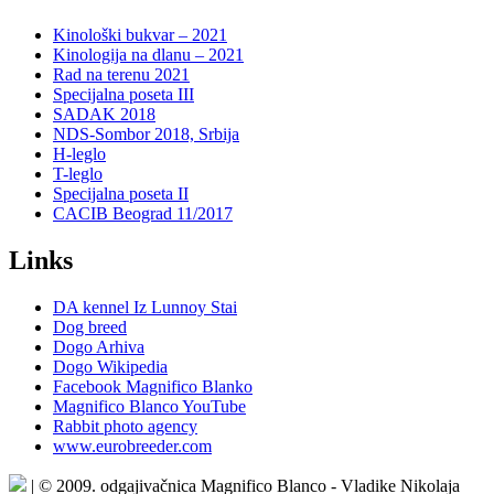
Kinološki bukvar – 2021
Kinologija na dlanu – 2021
Rad na terenu 2021
Specijalna poseta III
SADAK 2018
NDS-Sombor 2018, Srbija
H-leglo
T-leglo
Specijalna poseta II
CACIB Beograd 11/2017
Links
DA kennel Iz Lunnoy Stai
Dog breed
Dogo Arhiva
Dogo Wikipedia
Facebook Magnifico Blanko
Magnifico Blanco YouTube
Rabbit photo agency
www.eurobreeder.com
| © 2009. odgajivačnica Magnifico Blanco - Vladike Nikolaja