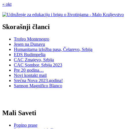
« okt
Skorašnji članci
Trofeo Montenegro
Jesen na Dunavu
Humanitarna izložba pasa, Čelarevo, Srbija
EDS Budimpešta
CAC Zmajevo, Srbija
CAC Sombor, Srbija 2023
Pre 20 godina…
Novi kontakt mail
Srećna Nova 2023.godina!
Samson Magnifico Blanco
Mali Saveti
Popino prase