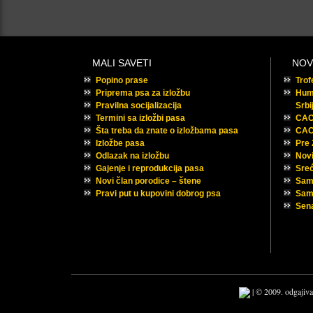
MALI SAVETI
NOV
Popino prase
Tro
Priprema psa za izložbu
Huma
Pravilna socijalizacija
Srbi
Termini sa izložbi pasa
CAC 
Šta treba da znate o izložbama pasa
CAC
Izložbe pasa
Pre
Odlazak na izložbu
Novi
Gajenje i reprodukcija pasa
Sreć
Novi član porodice – štene
Sam
Pravi put u kupovini dobrog psa
Samu
Sena
| © 2009. odgajiva