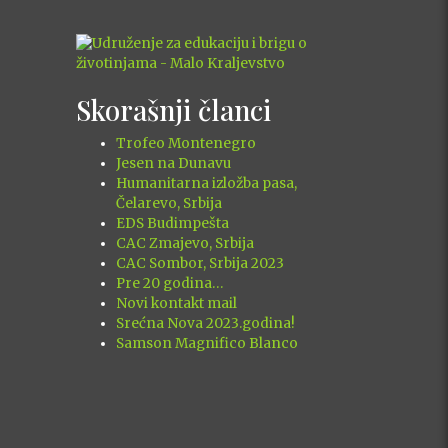
Skorašnji članci
Trofeo Montenegro
Jesen na Dunavu
Humanitarna izložba pasa,
Čelarevo, Srbija
EDS Budimpešta
CAC Zmajevo, Srbija
CAC Sombor, Srbija 2023
Pre 20 godina…
Novi kontakt mail
Srećna Nova 2023.godina!
Samson Magnifico Blanco