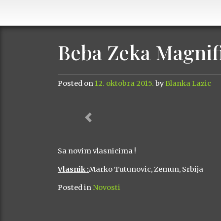
Beba Zeka Magnif
Posted on
12. oktobra 2015.
by
Blanka Lazic
Previous
Sa novim vlasnicima !
Vlasnik :
Marko Tutunovic, Zemun, Srbija
Posted in
Novosti