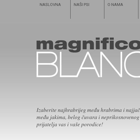
NASLOVNA
NAŠI PSI
O NAMA
Izaberite najhrabrijeg među hrabrima i najja
među jakima, belog čuvara i neprikosnovenog
prijatelja vas i vaše porodice!