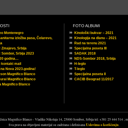
OSTI
FOTO ALBUMI
feo Montenegro
Kinološki bukvar – 2021
nitarna izložba pasa, Čelarevo,
Kinologija na dlanu – 2021
ja
Rad na terenu 2021
Zmajevo, Srbija
Specijalna poseta III
 Sombor, Srbija 2023
SADAK 2018
 20 godina…
NDS-Sombor 2018, Srbija
 kontakt mail
H-leglo
na Nova 2023.godina!
T-leglo
son Magnifico Blanco
Specijalna poseta II
rai Magnifico Blanco
CACIB Beograd 11/2017
 Magnifico Blanco
čnica Magnifico Blanco - Vladike Nikolaja 14, 25000 Sombor, Srbija tel: +381 25 444 514 ;
Sva prava na objavljeni materijal su zadržana i definisana
Uslovima o korišćenju
.