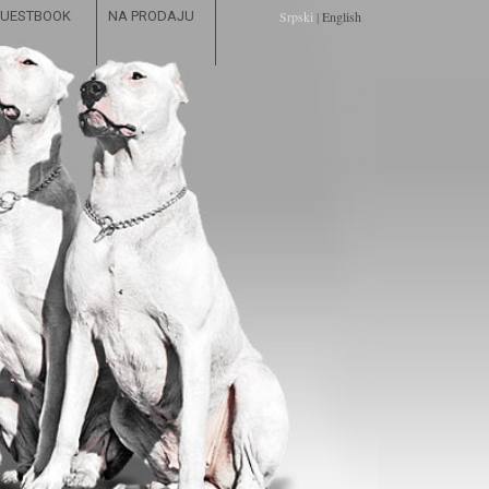
UESTBOOK
NA PRODAJU
Srpski
|
English