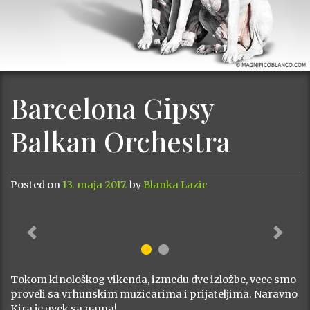
Barcelona Gipsy
Balkan Orchestra
Posted on
13. maja 2017.
by
Blanka Lazic
Previous
Next
Tokom kinološkog vikenda, izmedu dve izložbe, vece smo
proveli sa vrhunskim muzicarima i prijateljima. Naravno
Kira je uvek sa nama!