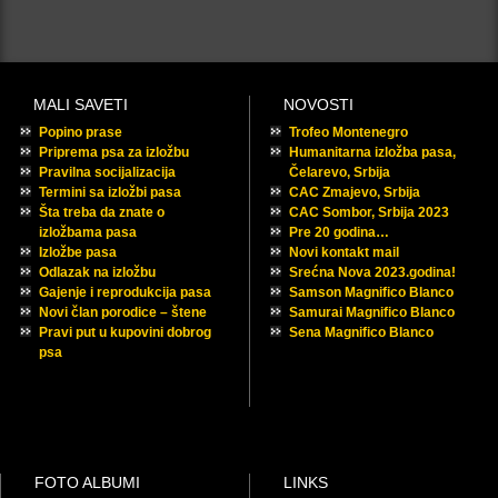
MALI SAVETI
NOVOSTI
Popino prase
Trofeo Montenegro
Priprema psa za izložbu
Humanitarna izložba pasa,
Pravilna socijalizacija
Čelarevo, Srbija
Termini sa izložbi pasa
CAC Zmajevo, Srbija
Šta treba da znate o
CAC Sombor, Srbija 2023
izložbama pasa
Pre 20 godina…
Izložbe pasa
Novi kontakt mail
Odlazak na izložbu
Srećna Nova 2023.godina!
Gajenje i reprodukcija pasa
Samson Magnifico Blanco
Novi član porodice – štene
Samurai Magnifico Blanco
Pravi put u kupovini dobrog
Sena Magnifico Blanco
psa
FOTO ALBUMI
LINKS