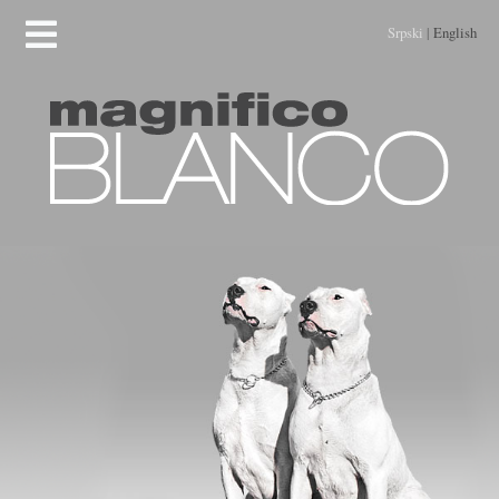
Srpski
|
English