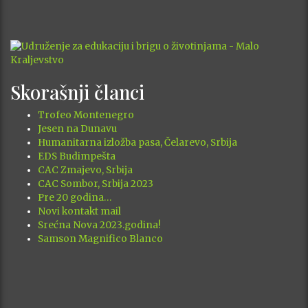
Skorašnji članci
Trofeo Montenegro
Jesen na Dunavu
Humanitarna izložba pasa, Čelarevo, Srbija
EDS Budimpešta
CAC Zmajevo, Srbija
CAC Sombor, Srbija 2023
Pre 20 godina…
Novi kontakt mail
Srećna Nova 2023.godina!
Samson Magnifico Blanco