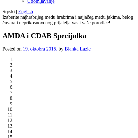
Udomljavanje
Srpski
|
English
Izaberite najhrabrijeg među hrabrima i najjačeg među jakima, belog
čuvara i neprikosnovenog prijatelja vas i vaše porodice!
AMDA i CDAB Specijalka
Posted on
19. oktobra 2015.
by
Blanka Lazic