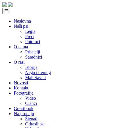
Naslovna
Naši psi
Legla
Preci
Potomci
O nama
Prijatelji
Saradnici
O rasi
Istorija
Nega i trening
Mali Saveti
Novosti
Kontakt
Fotografije
Video
Članci
Guestbook
Na prodaju
Štenad
Odrasli psi