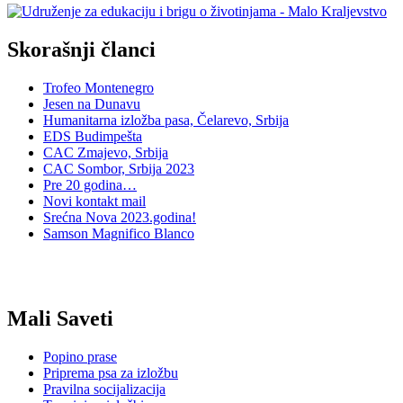
Skorašnji članci
Trofeo Montenegro
Jesen na Dunavu
Humanitarna izložba pasa, Čelarevo, Srbija
EDS Budimpešta
CAC Zmajevo, Srbija
CAC Sombor, Srbija 2023
Pre 20 godina…
Novi kontakt mail
Srećna Nova 2023.godina!
Samson Magnifico Blanco
Mali Saveti
Popino prase
Priprema psa za izložbu
Pravilna socijalizacija