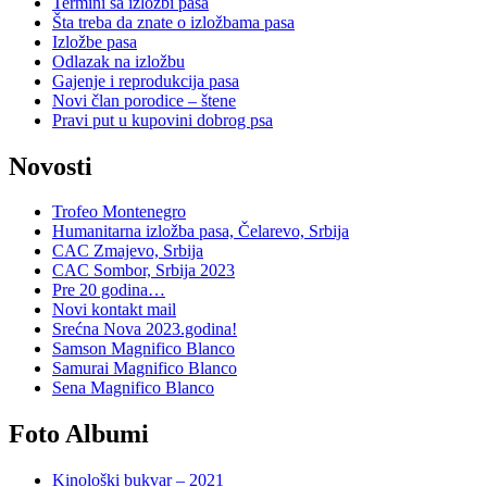
Termini sa izložbi pasa
Šta treba da znate o izložbama pasa
Izložbe pasa
Odlazak na izložbu
Gajenje i reprodukcija pasa
Novi član porodice – štene
Pravi put u kupovini dobrog psa
Novosti
Trofeo Montenegro
Humanitarna izložba pasa, Čelarevo, Srbija
CAC Zmajevo, Srbija
CAC Sombor, Srbija 2023
Pre 20 godina…
Novi kontakt mail
Srećna Nova 2023.godina!
Samson Magnifico Blanco
Samurai Magnifico Blanco
Sena Magnifico Blanco
Foto Albumi
Kinološki bukvar – 2021