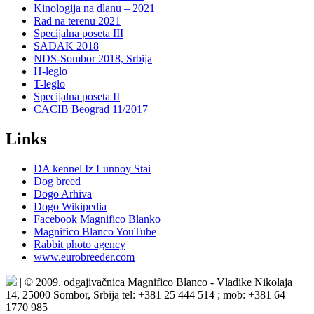
Kinologija na dlanu – 2021
Rad na terenu 2021
Specijalna poseta III
SADAK 2018
NDS-Sombor 2018, Srbija
H-leglo
T-leglo
Specijalna poseta II
CACIB Beograd 11/2017
Links
DA kennel Iz Lunnoy Stai
Dog breed
Dogo Arhiva
Dogo Wikipedia
Facebook Magnifico Blanko
Magnifico Blanco YouTube
Rabbit photo agency
www.eurobreeder.com
| © 2009. odgajivačnica Magnifico Blanco - Vladike Nikolaja
14, 25000 Sombor, Srbija tel: +381 25 444 514 ; mob: +381 64
1770 985