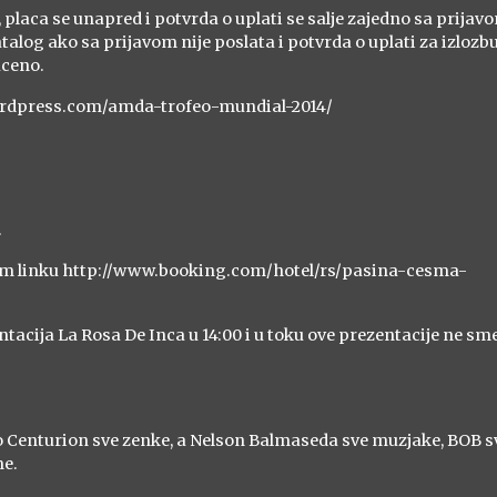
, placa se unapred i potvrda o uplati se salje zajedno sa prijav
katalog ako sa prijavom nije poslata i potvrda o uplati za izlozb
aceno.
wordpress.com/amda-trofeo-mundial-2014/
.
cem linku http://www.booking.com/hotel/rs/pasina-cesma-
entacija La Rosa De Inca u 14:00 i u toku ove prezentacije ne sme
do Centurion sve zenke, a Nelson Balmaseda sve muzjake, BOB s
me.