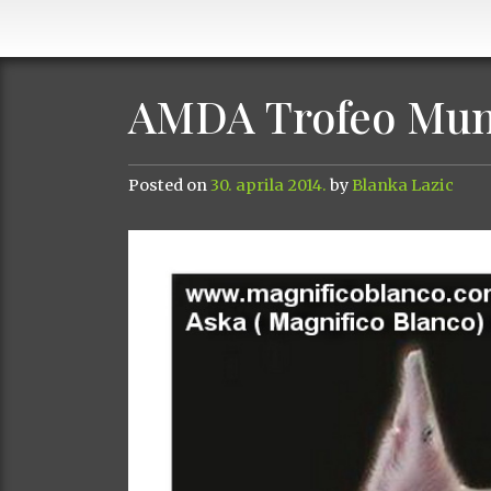
AMDA Trofeo Mund
Posted on
30. aprila 2014.
by
Blanka Lazic