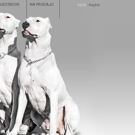
UESTBOOK
NA PRODAJU
Srpski
|
English