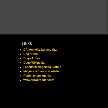
LINKS
DA kennel Iz Lunnoy Stai
Dog breed
Dogo Arhiva
Dogo Wikipedia
Facebook Magnifico Blanko
Magnifico Blanco YouTube
Rabbit photo agency
www.eurobreeder.com