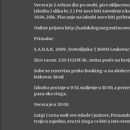
Vecera je 2.400,oo din po osobi, pice ukljuceno
izlozbu.) slika br.2.) Psi nece biti zavedeni u 
30.04.2014. Placanje na izlozbi nece biti prihv
Online prijava http://sadakdogoargentino.
Primalac:
S.A.D.A.K. 2009 , Svetoilijska 7, 16000 Leskovac
Ziro racun: 220-132301-16 , nema poziv na broj
Sobe se rezervisu preko Booking-a na slede
leskovac.html
Izlozba pocinje u 9:30, sudjenje u 10:00, a prez
pasa oko ringa.
Vecera je u 20:00.
Luigi Corna sudi sve mlade i juniore, Fernan
trojica zajedno, sva tri ringa ce biti u isto vre