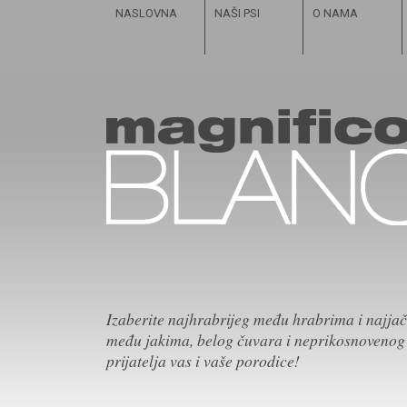
NASLOVNA
NAŠI PSI
O NAMA
Izaberite najhrabrijeg među hrabrima i najja
među jakima, belog čuvara i neprikosnovenog
prijatelja vas i vaše porodice!