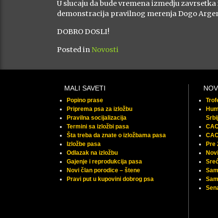
U slucaju da bude vremena izmedju zavrsetka 
demonstracija pravilnog merenja Dogo Argen
DOBRO DOSLI!
Posted in
Novosti
MALI SAVETI
NOV
Popino prase
Tro
Priprema psa za izložbu
Huma
Pravilna socijalizacija
Srbi
Termini sa izložbi pasa
CAC 
Šta treba da znate o izložbama pasa
CAC
Izložbe pasa
Pre
Odlazak na izložbu
Novi
Gajenje i reprodukcija pasa
Sreć
Novi član porodice – štene
Sam
Pravi put u kupovini dobrog psa
Samu
Sena