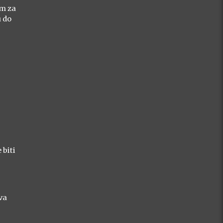
om za
u do
 biti
va