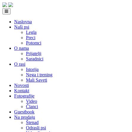
Naslovna
Naši psi
Legla
Preci
Potomci
O nama
Prijatelji
Saradnici
O rasi
Istorija
Nega i trening
Mali Saveti
Novosti
Kontakt
Fotografije
Video
Članci
Guestbook
Na prodaju
Štenad
Odrasli psi