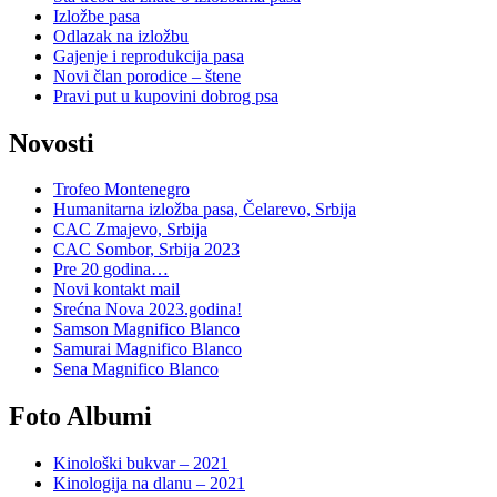
Izložbe pasa
Odlazak na izložbu
Gajenje i reprodukcija pasa
Novi član porodice – štene
Pravi put u kupovini dobrog psa
Novosti
Trofeo Montenegro
Humanitarna izložba pasa, Čelarevo, Srbija
CAC Zmajevo, Srbija
CAC Sombor, Srbija 2023
Pre 20 godina…
Novi kontakt mail
Srećna Nova 2023.godina!
Samson Magnifico Blanco
Samurai Magnifico Blanco
Sena Magnifico Blanco
Foto Albumi
Kinološki bukvar – 2021
Kinologija na dlanu – 2021