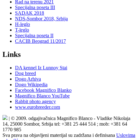
Rad na terenu 2021
Specijalna poseta III
SADAK 2018
NDS-Sombor 2018, Srbija
H-leglo
T-leglo
Specijalna poseta II
CACIB Beograd 11/2017
Links
DA kennel Iz Lunnoy Stai
Dog breed
Dogo Arhiva
Dogo Wikipedia
Facebook Magnifico Blanko
Magnifico Blanco YouTube
Rabbit photo agency
www.eurobreeder.com
| © 2009. odgajivačnica Magnifico Blanco - Vladike Nikolaja
14, 25000 Sombor, Srbija tel: +381 25 444 514 ; mob: +381 64
1770 985
Sva prava na objavljeni materijal su zadržana i definisana
Uslovima