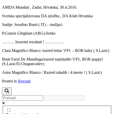
Previous
Next
AMDA Mundial , Zadar, Hrvatska, 30.4.2016.
Svetska specijalizovana DA izložba , DA Klub Hrvatska
Sudije: Serafino Bueti ( IT) – mužjaci
P.Gaston Ghigliani (ARG)-ženke
……… Izuzetni rezultati ! …………..
Clara Magnifico Blanco /razred beba/ VP1 – BOB baby ( S.Lazic)
Brutt Farol De Mandinga/razred najmladih/ VP1, BOB puppy!
(S.Lazic/D.Chuguncaliev)
Astra Magnifico Blanco / Razred mladih / 4.mesto ! ( S.Lazic)
Posted in
Novosti