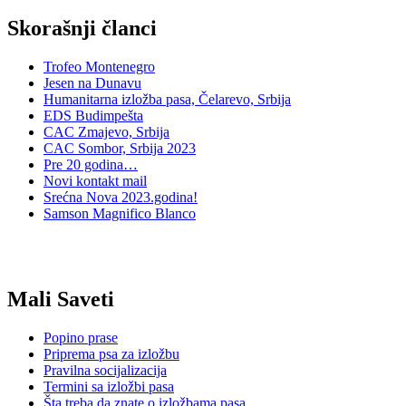
Skorašnji članci
Trofeo Montenegro
Jesen na Dunavu
Humanitarna izložba pasa, Čelarevo, Srbija
EDS Budimpešta
CAC Zmajevo, Srbija
CAC Sombor, Srbija 2023
Pre 20 godina…
Novi kontakt mail
Srećna Nova 2023.godina!
Samson Magnifico Blanco
Mali Saveti
Popino prase
Priprema psa za izložbu
Pravilna socijalizacija
Termini sa izložbi pasa
Šta treba da znate o izložbama pasa