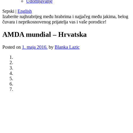
Udomljavanje
Srpski
|
English
Izaberite najhrabrijeg među hrabrima i najjačeg među jakima, belog
čuvara i neprikosnovenog prijatelja vas i vaše porodice!
AMDA mundial – Hrvatska
Posted on
1. maja 2016.
by
Blanka Lazic