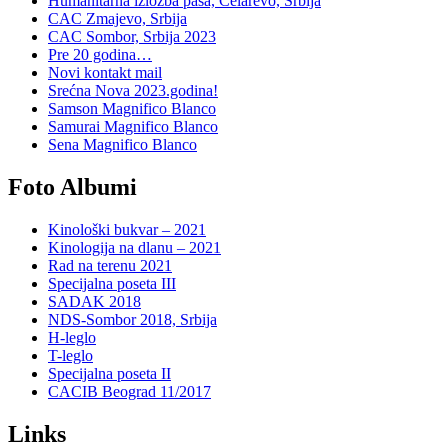
Humanitarna izložba pasa, Čelarevo, Srbija
CAC Zmajevo, Srbija
CAC Sombor, Srbija 2023
Pre 20 godina…
Novi kontakt mail
Srećna Nova 2023.godina!
Samson Magnifico Blanco
Samurai Magnifico Blanco
Sena Magnifico Blanco
Foto Albumi
Kinološki bukvar – 2021
Kinologija na dlanu – 2021
Rad na terenu 2021
Specijalna poseta III
SADAK 2018
NDS-Sombor 2018, Srbija
H-leglo
T-leglo
Specijalna poseta II
CACIB Beograd 11/2017
Links