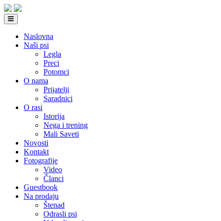
Naslovna
Naši psi
Legla
Preci
Potomci
O nama
Prijatelji
Saradnici
O rasi
Istorija
Nega i trening
Mali Saveti
Novosti
Kontakt
Fotografije
Video
Članci
Guestbook
Na prodaju
Štenad
Odrasli psi