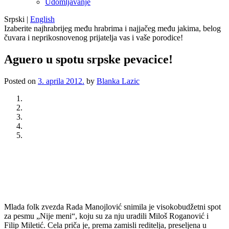
Udomljavanje
Srpski
|
English
Izaberite najhrabrijeg među hrabrima i najjačeg među jakima, belog
čuvara i neprikosnovenog prijatelja vas i vaše porodice!
Aguero u spotu srpske pevacice!
Posted on
3. aprila 2012.
by
Blanka Lazic
Previous
Next
Mlada folk zvezda Rada Manojlović snimila je visokobudžetni spot
za pesmu „Nije meni“, koju su za nju uradili Miloš Roganović i
Filip Miletić. Cela priča je, prema zamisli reditelja, preseljena u