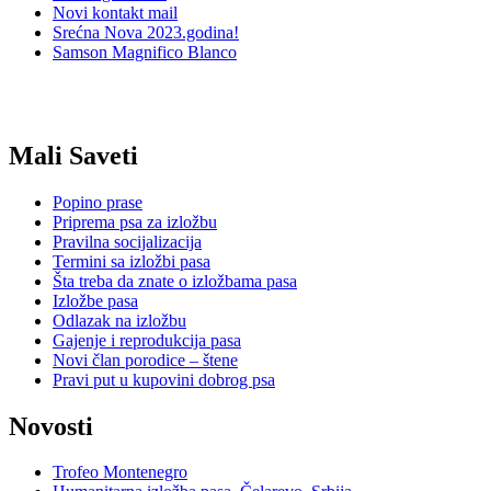
Novi kontakt mail
Srećna Nova 2023.godina!
Samson Magnifico Blanco
Mali Saveti
Popino prase
Priprema psa za izložbu
Pravilna socijalizacija
Termini sa izložbi pasa
Šta treba da znate o izložbama pasa
Izložbe pasa
Odlazak na izložbu
Gajenje i reprodukcija pasa
Novi član porodice – štene
Pravi put u kupovini dobrog psa
Novosti
Trofeo Montenegro