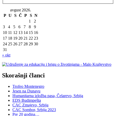
avgust 2026.
P
U
S
Č
P
S
N
1
2
3
4
5
6
7
8
9
10
11
12
13
14
15
16
17
18
19
20
21
22
23
24
25
26
27
28
29
30
31
« okt
Skorašnji članci
Trofeo Montenegro
Jesen na Dunavu
Humanitarna izložba pasa, Čelarevo, Srbija
EDS Budimpešta
CAC Zmajevo, Srbija
CAC Sombor, Srbija 2023
Pre 20 godina…