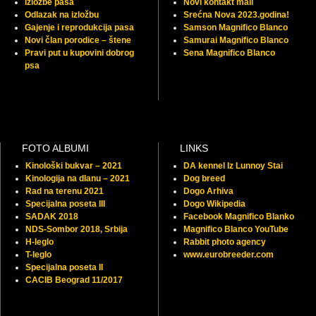
Izložbe pasa
Novi kontakt mail
Odlazak na izložbu
Srećna Nova 2023.godina!
Gajenje i reprodukcija pasa
Samson Magnifico Blanco
Novi član porodice – štene
Samurai Magnifico Blanco
Pravi put u kupovini dobrog
Sena Magnifico Blanco
psa
FOTO ALBUMI
LINKS
Kinološki bukvar – 2021
DA kennel Iz Lunnoy Stai
Kinologija na dlanu – 2021
Dog breed
Rad na terenu 2021
Dogo Arhiva
Specijalna poseta III
Dogo Wikipedia
SADAK 2018
Facebook Magnifico Blanko
NDS-Sombor 2018, Srbija
Magnifico Blanco YouTube
H-leglo
Rabbit photo agency
T-leglo
www.eurobreeder.com
Specijalna poseta II
CACIB Beograd 11/2017