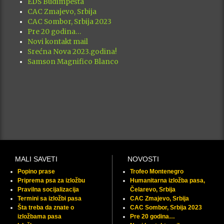
EDS Budimpešta
CAC Zmajevo, Srbija
CAC Sombor, Srbija 2023
Pre 20 godina…
Novi kontakt mail
Srećna Nova 2023.godina!
Samson Magnifico Blanco
MALI SAVETI
NOVOSTI
Popino prase
Trofeo Montenegro
Priprema psa za izložbu
Humanitarna izložba pasa,
Pravilna socijalizacija
Čelarevo, Srbija
Termini sa izložbi pasa
CAC Zmajevo, Srbija
Šta treba da znate o
CAC Sombor, Srbija 2023
izložbama pasa
Pre 20 godina…