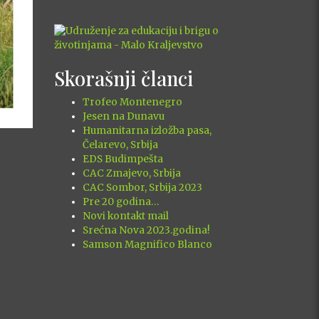
Skorašnji članci
Trofeo Montenegro
Jesen na Dunavu
Humanitarna izložba pasa,
Čelarevo, Srbija
EDS Budimpešta
CAC Zmajevo, Srbija
CAC Sombor, Srbija 2023
Pre 20 godina…
Novi kontakt mail
Srećna Nova 2023.godina!
Samson Magnifico Blanco