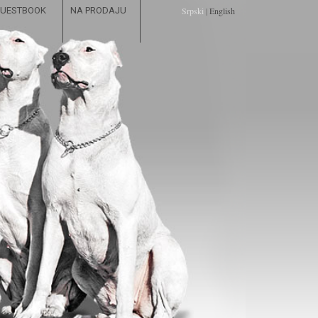
UESTBOOK
NA PRODAJU
Srpski
|
English