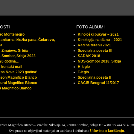
OSTI
FOTO ALBUMI
feo Montenegro
Kinološki bukvar – 2021
nitarna izložba pasa, Čelarevo,
Kinologija na dlanu – 2021
ja
Rad na terenu 2021
Zmajevo, Srbija
Specijalna poseta III
 Sombor, Srbija 2023
SADAK 2018
 20 godina…
NDS-Sombor 2018, Srbija
 kontakt mail
H-leglo
na Nova 2023.godina!
T-leglo
son Magnifico Blanco
Specijalna poseta II
rai Magnifico Blanco
CACIB Beograd 11/2017
 Magnifico Blanco
čnica Magnifico Blanco - Vladike Nikolaja 14, 25000 Sombor, Srbija tel: +381 25 444 514 ;
Sva prava na objavljeni materijal su zadržana i definisana
Uslovima o korišćenju
.