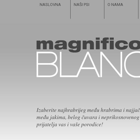
NASLOVNA
NAŠI PSI
O NAMA
Izaberite najhrabrijeg među hrabrima i najja
među jakima, belog čuvara i neprikosnovenog
prijatelja vas i vaše porodice!