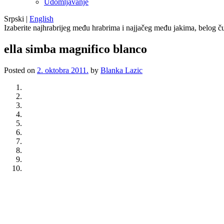
Udomljavanje
Srpski
|
English
Izaberite najhrabrijeg među hrabrima i najjačeg među jakima, belog ču
ella simba magnifico blanco
Posted on
2. oktobra 2011.
by
Blanka Lazic