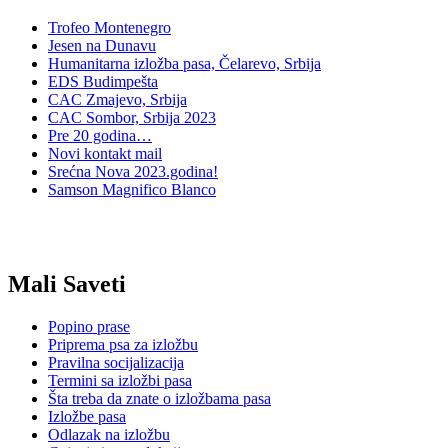
Trofeo Montenegro
Jesen na Dunavu
Humanitarna izložba pasa, Čelarevo, Srbija
EDS Budimpešta
CAC Zmajevo, Srbija
CAC Sombor, Srbija 2023
Pre 20 godina…
Novi kontakt mail
Srećna Nova 2023.godina!
Samson Magnifico Blanco
Mali Saveti
Popino prase
Priprema psa za izložbu
Pravilna socijalizacija
Termini sa izložbi pasa
Šta treba da znate o izložbama pasa
Izložbe pasa
Odlazak na izložbu