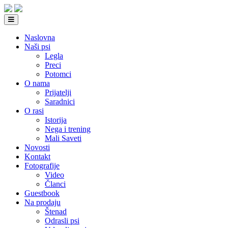
Naslovna
Naši psi
Legla
Preci
Potomci
O nama
Prijatelji
Saradnici
O rasi
Istorija
Nega i trening
Mali Saveti
Novosti
Kontakt
Fotografije
Video
Članci
Guestbook
Na prodaju
Štenad
Odrasli psi