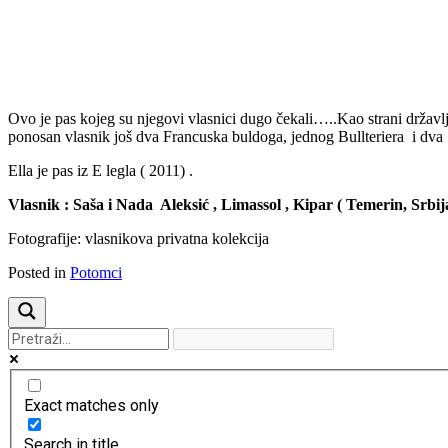
Previous
Next
Ovo je pas kojeg su njegovi vlasnici dugo čekali…..Kao strani državlj
ponosan vlasnik još dva Francuska buldoga, jednog Bullteriera i dva
Ella je pas iz E legla ( 2011) .
Vlasnik : Saša i Nada Aleksić , Limassol , Kipar ( Temerin, Srbij
Fotografije: vlasnikova privatna kolekcija
Posted in
Potomci
Exact matches only
Search in title