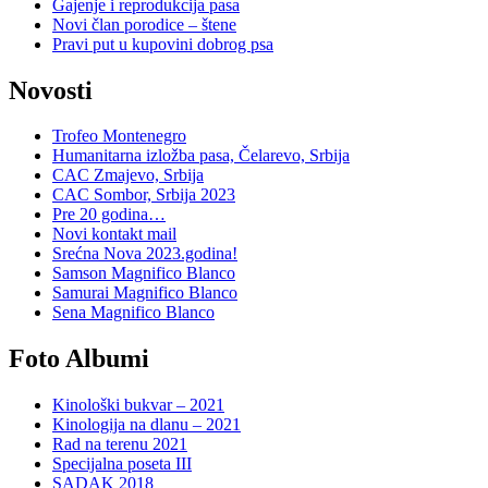
Gajenje i reprodukcija pasa
Novi član porodice – štene
Pravi put u kupovini dobrog psa
Novosti
Trofeo Montenegro
Humanitarna izložba pasa, Čelarevo, Srbija
CAC Zmajevo, Srbija
CAC Sombor, Srbija 2023
Pre 20 godina…
Novi kontakt mail
Srećna Nova 2023.godina!
Samson Magnifico Blanco
Samurai Magnifico Blanco
Sena Magnifico Blanco
Foto Albumi
Kinološki bukvar – 2021
Kinologija na dlanu – 2021
Rad na terenu 2021
Specijalna poseta III
SADAK 2018