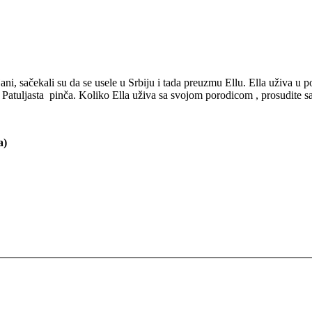
ani, sačekali su da se usele u Srbiju i tada preuzmu Ellu. Ella uživa u
 Patuljasta pinča. Koliko Ella uživa sa svojom porodicom , prosudite s
a)