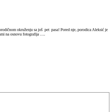
 porodičnom okruženju sa još pet pasa! Pored nje, porodica Aleksić je
ami na osnovu fotografija ….