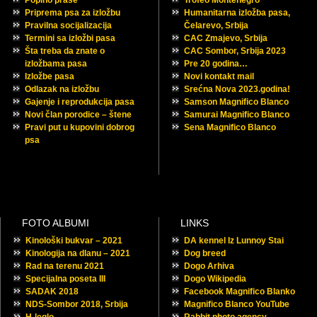
Popino prase
Trofeo Montenegro
Priprema psa za izložbu
Humanitarna izložba pasa,
Pravilna socijalizacija
Čelarevo, Srbija
Termini sa izložbi pasa
CAC Zmajevo, Srbija
Šta treba da znate o
CAC Sombor, Srbija 2023
izložbama pasa
Pre 20 godina…
Izložbe pasa
Novi kontakt mail
Odlazak na izložbu
Srećna Nova 2023.godina!
Gajenje i reprodukcija pasa
Samson Magnifico Blanco
Novi član porodice – štene
Samurai Magnifico Blanco
Pravi put u kupovini dobrog
Sena Magnifico Blanco
psa
FOTO ALBUMI
LINKS
Kinološki bukvar – 2021
DA kennel Iz Lunnoy Stai
Kinologija na dlanu – 2021
Dog breed
Rad na terenu 2021
Dogo Arhiva
Specijalna poseta III
Dogo Wikipedia
SADAK 2018
Facebook Magnifico Blanko
NDS-Sombor 2018, Srbija
Magnifico Blanco YouTube