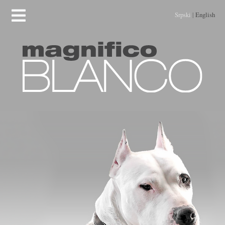
Srpski
|
English