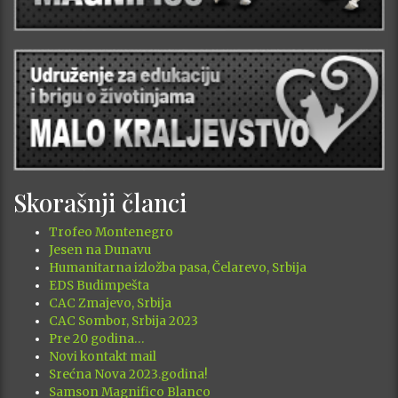
Skorašnji članci
Trofeo Montenegro
Jesen na Dunavu
Humanitarna izložba pasa, Čelarevo, Srbija
EDS Budimpešta
CAC Zmajevo, Srbija
CAC Sombor, Srbija 2023
Pre 20 godina…
Novi kontakt mail
Srećna Nova 2023.godina!
Samson Magnifico Blanco