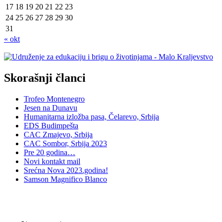
17
18
19
20
21
22
23
24
25
26
27
28
29
30
31
« okt
Skorašnji članci
Trofeo Montenegro
Jesen na Dunavu
Humanitarna izložba pasa, Čelarevo, Srbija
EDS Budimpešta
CAC Zmajevo, Srbija
CAC Sombor, Srbija 2023
Pre 20 godina…
Novi kontakt mail
Srećna Nova 2023.godina!
Samson Magnifico Blanco