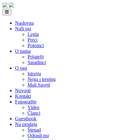
Naslovna
Naši psi
Legla
Preci
Potomci
O nama
Prijatelji
Saradnici
O rasi
Istorija
Nega i trening
Mali Saveti
Novosti
Kontakt
Fotografije
Video
Članci
Guestbook
Na prodaju
Štenad
Odrasli psi