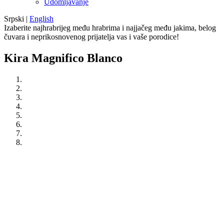
Udomljavanje
Srpski
|
English
Izaberite najhrabrijeg među hrabrima i najjačeg među jakima, belog
čuvara i neprikosnovenog prijatelja vas i vaše porodice!
Kira Magnifico Blanco