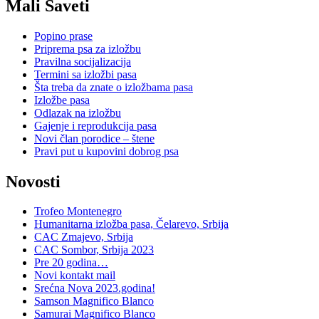
Mali Saveti
Popino prase
Priprema psa za izložbu
Pravilna socijalizacija
Termini sa izložbi pasa
Šta treba da znate o izložbama pasa
Izložbe pasa
Odlazak na izložbu
Gajenje i reprodukcija pasa
Novi član porodice – štene
Pravi put u kupovini dobrog psa
Novosti
Trofeo Montenegro
Humanitarna izložba pasa, Čelarevo, Srbija
CAC Zmajevo, Srbija
CAC Sombor, Srbija 2023
Pre 20 godina…
Novi kontakt mail
Srećna Nova 2023.godina!
Samson Magnifico Blanco
Samurai Magnifico Blanco