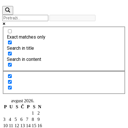
Previous
Next
Exact matches only
Search in title
Search in content
avgust 2026.
P
U
S
Č
P
S
N
1
2
3
4
5
6
7
8
9
10
11
12
13
14
15
16