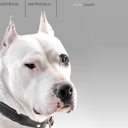
UESTBOOK
NA PRODAJU
Srpski
|
English