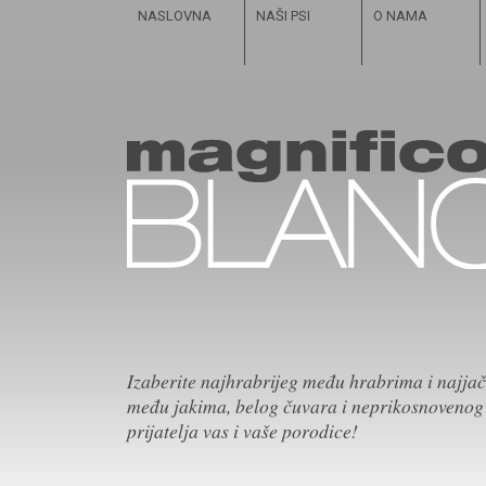
NASLOVNA
NAŠI PSI
O NAMA
Izaberite najhrabrijeg među hrabrima i najja
među jakima, belog čuvara i neprikosnovenog
prijatelja vas i vaše porodice!