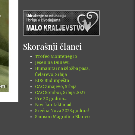
Next
Skorašnji članci
Trofeo Montenegro
Jesen na Dunavu
Humanitarna izložba pasa,
Čelarevo, Srbija
EDS Budimpešta
CAC Zmajevo, Srbija
CAC Sombor, Srbija 2023
Pre 20 godina…
Novi kontakt mail
Srećna Nova 2023.godina!
Samson Magnifico Blanco