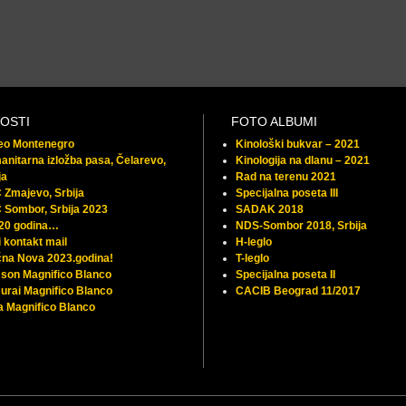
OSTI
FOTO ALBUMI
feo Montenegro
Kinološki bukvar – 2021
nitarna izložba pasa, Čelarevo,
Kinologija na dlanu – 2021
ja
Rad na terenu 2021
Zmajevo, Srbija
Specijalna poseta III
 Sombor, Srbija 2023
SADAK 2018
 20 godina…
NDS-Sombor 2018, Srbija
 kontakt mail
H-leglo
na Nova 2023.godina!
T-leglo
son Magnifico Blanco
Specijalna poseta II
rai Magnifico Blanco
CACIB Beograd 11/2017
 Magnifico Blanco