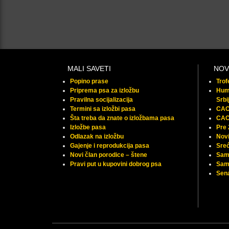
MALI SAVETI
NOV
Popino prase
Tro
Priprema psa za izložbu
Huma
Pravilna socijalizacija
Srbi
Termini sa izložbi pasa
CAC 
Šta treba da znate o izložbama pasa
CAC
Izložbe pasa
Pre
Odlazak na izložbu
Novi
Gajenje i reprodukcija pasa
Sreć
Novi član porodice – štene
Sam
Pravi put u kupovini dobrog psa
Samu
Sena