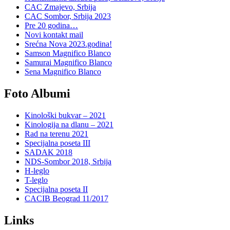
CAC Zmajevo, Srbija
CAC Sombor, Srbija 2023
Pre 20 godina…
Novi kontakt mail
Srećna Nova 2023.godina!
Samson Magnifico Blanco
Samurai Magnifico Blanco
Sena Magnifico Blanco
Foto Albumi
Kinološki bukvar – 2021
Kinologija na dlanu – 2021
Rad na terenu 2021
Specijalna poseta III
SADAK 2018
NDS-Sombor 2018, Srbija
H-leglo
T-leglo
Specijalna poseta II
CACIB Beograd 11/2017
Links