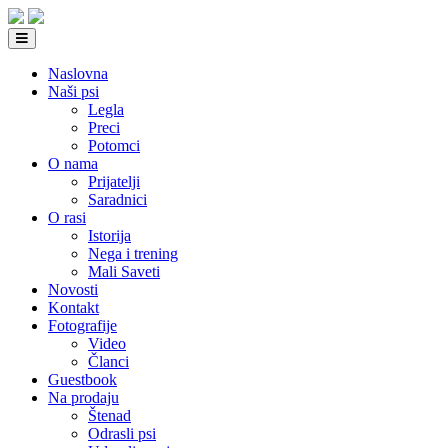
Naslovna
Naši psi
Legla
Preci
Potomci
O nama
Prijatelji
Saradnici
O rasi
Istorija
Nega i trening
Mali Saveti
Novosti
Kontakt
Fotografije
Video
Članci
Guestbook
Na prodaju
Štenad
Odrasli psi