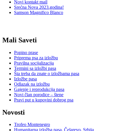
Novi kontakt mail
Srećna Nova 2023.godina!
Samson Magnifico Blanco
Mali Saveti
Popino prase
Priprema psa za izložbu
Pravilna socijalizacija
Termini sa izložbi pasa
Šta treba da znate o izložbama pasa
Izložbe pasa
Odlazak na izložbu
Gajenje i reprodukcija pasa
Novi član porodice – štene
Pravi put u kupovini dobrog psa
Novosti
Trofeo Montenegro
Humanitarna izložba pasa, Čelarevo, Srbija