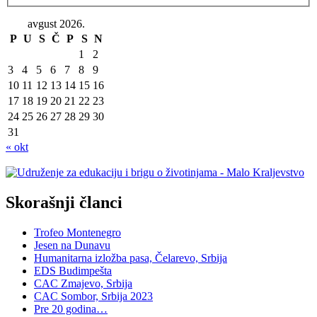
avgust 2026.
P
U
S
Č
P
S
N
1
2
3
4
5
6
7
8
9
10
11
12
13
14
15
16
17
18
19
20
21
22
23
24
25
26
27
28
29
30
31
« okt
Skorašnji članci
Trofeo Montenegro
Jesen na Dunavu
Humanitarna izložba pasa, Čelarevo, Srbija
EDS Budimpešta
CAC Zmajevo, Srbija
CAC Sombor, Srbija 2023
Pre 20 godina…